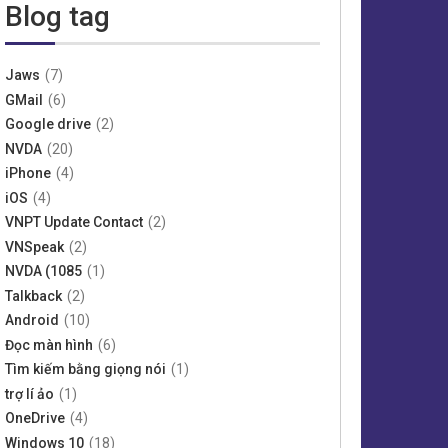
Blog tag
Jaws
(7)
GMail
(6)
Google drive
(2)
NVDA
(20)
iPhone
(4)
iOS
(4)
VNPT Update Contact
(2)
VNSpeak
(2)
NVDA (1085
(1)
Talkback
(2)
Android
(10)
Đọc màn hình
(6)
Tìm kiếm bằng giọng nói
(1)
trợ lí ảo
(1)
OneDrive
(4)
Windows 10
(18)