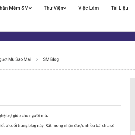
hần Mềm SM
Thư Viện
Việc Làm
Tài Liệu
gười Mù Sao Mai
SM Blog
nghệ trợ giúp cho người mù.
iết ở cuối trang blog này. Rất mong nhận được nhiều bài chia sẻ