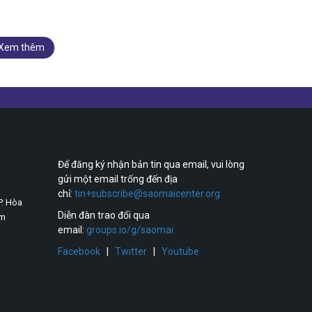
Xem thêm
Để đăng ký nhận bản tin qua email, vui lòng
gửi một email trống đến địa
chỉ:
tin+subscribe@saomaicenter.org
P. Hòa
Diễn đàn trao đổi qua
am
email:
groups.io/g/saomai
Facebook
|
Twitter
|
Youtube