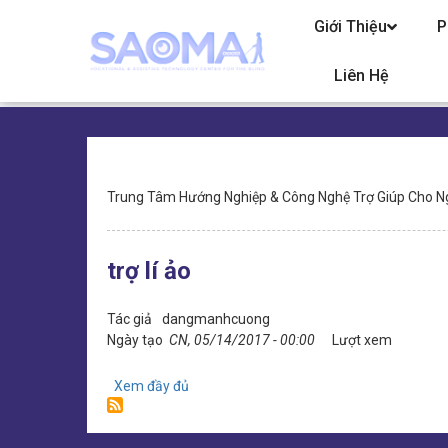
Chuyển
Giới Thiệu
P
đến
nội
dung
Liên Hệ
Điều
Trung Tâm Hướng Nghiệp & Công Nghệ Trợ Giúp Cho N
hướng
trợ lí ảo
Tác giả
dangmanhcuong
Ngày tạo
CN, 05/14/2017 - 00:00
Lượt xem
Xem đầy đủ
bài
Tìm
kiếm