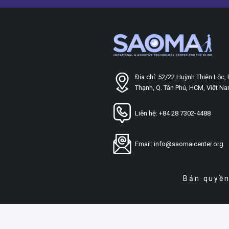
bằng
giọng
nói
với
VAV
Địa chỉ: 52/22 Huỳnh Thiện Lộc, 
Thạnh, Q. Tân Phú, HCM, Việt N
Liên hệ: +84 28 7302-4488
Email: info@saomaicenter.org
Bản quyền