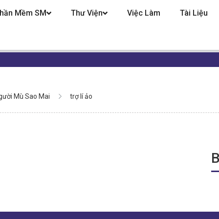
hần Mềm SM
Thư Viện
Việc Làm
Tài Liệu
gười Mù Sao Mai
trợ lí ảo
B