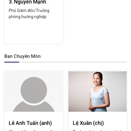
3. Nguyễn Mạnh
Hùng (anh)
Phó Giám đốc/Trưởng
phòng hướng nghiệp
Ban Chuyên Môn
Lê Anh Tuấn (anh)
Lệ Xuân (chị)