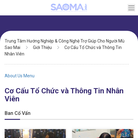
Chuyển
đến
nội
dung
Điều
Trung Tâm Hướng Nghiệp & Công Nghệ Trợ Giúp Cho Người Mù
hướng
Sao Mai
Giới Thiệu
Cơ Cấu Tổ Chức và Thông Tin
Nhân Viên
About Us Menu
Cơ Cấu Tổ Chức và Thông Tin Nhân
Viên
Ban Cố Vấn