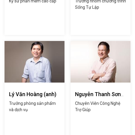
Kỹ sư phần mềm cao cấp
Trưởng nhóm chương trình
Sống Tự Lập
Lý Văn Hoàng (anh)
Nguyễn Thanh Sơn
(anh)
Trưởng phòng sản phẩm
Chuyên Viên Công Nghệ
và dịch vụ
Trợ Giúp