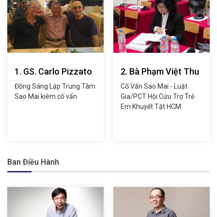
1. GS. Carlo Pizzato
2. Bà Phạm Việt Thu
& GS. Amedeo
Đồng Sáng Lập Trung Tâm
Cố Vấn Sao Mai - Luật
Pignatelli
Sao Mai kiêm cố vấn
Gia/PCT Hội Cứu Trợ Trẻ
Em Khuyết Tật HCM
Ban Điều Hành