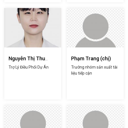
Nguyễn Thị Thu
Phạm Trang (chị)
Uyên (chị)
Trợ Lý Điều Phối Dự Án
Trưởng nhóm sản xuất tài
liệu tiếp cận