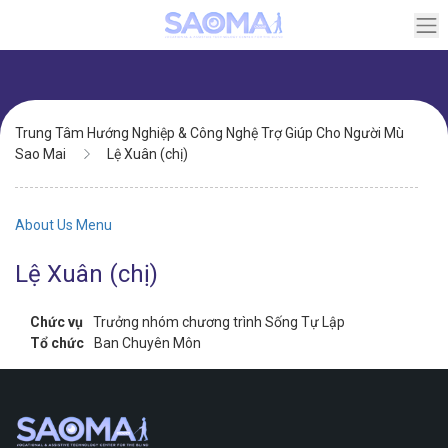
Chuyển
đến
nội
dung
Điều
Trung Tâm Hướng Nghiệp & Công Nghệ Trợ Giúp Cho Người Mù
hướng
Sao Mai
Lệ Xuân (chị)
About Us Menu
Lệ Xuân (chị)
Chức vụ
Trưởng nhóm chương trình Sống Tự Lập
Tổ chức
Ban Chuyên Môn