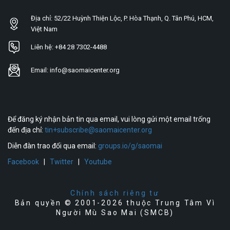
Địa chỉ: 52/22 Huỳnh Thiện Lộc, P. Hòa Thạnh, Q. Tân Phú, HCM,
Việt Nam
Liên hệ: +84 28 7302-4488
Email: info@saomaicenter.org
Để đăng ký nhận bản tin qua email, vui lòng gửi một email trống
đến địa chỉ:
tin+subscribe@saomaicenter.org
Diễn đàn trao đổi qua email:
groups.io/g/saomai
Facebook
|
Twitter
|
Youtube
Chính sách riêng tư
Bản quyền © 2001-2026 thuộc Trung Tâm Vì
Người Mù Sao Mai (SMCB)