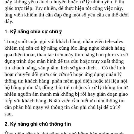
này không yêu cầu di chuyển hoặc xử lý nhiều yếu tố thị 
giác trực tiếp. Tuy nhiên, để thực hiện tốt công việc này, 
ứng viên khiếm thị cần đáp ứng một số yêu cầu cụ thể dưới 
đây.
1. Kỹ năng chia sự chú ý
Trong suốt cuộc gọi với khách hàng, nhân viên telesales 
khiếm thị cần có kỹ năng cùng lúc lắng nghe khách hàng 
qua điện thoại, thao tác trên máy tính bằng bàn phím và sử 
dụng trình đọc màn hình để tra cứu hoặc truy xuất thông 
tin khách hàng, sản phẩm, lịch sử giao dịch… Có thể linh 
hoạt chuyển đổi giữa các cửa sổ hoặc ứng dụng quản lý 
thông tin khách hàng, phần mềm gọi điện hoặc tài liệu nội 
bộ bằng phím tắt, đồng thời tiếp nhận và xử lý thông tin từ 
nhiều nguồn âm thanh mà không bị rối hay gián đoạn giao 
tiếp với khách hàng. Nhân viên cần biết ưu tiên thông tin 
cần phản hồi ngay và thông tin cần ghi chú lại để xử lý 
sau.
2. Kỹ năng ghi chú thông tin
Ứng viên cần có khả năng ghi chú bằng bàn phím nhanh 