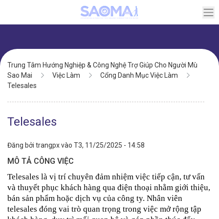
Chuyển
đến
nội
dung
Điều
Trung Tâm Hướng Nghiệp & Công Nghệ Trợ Giúp Cho Người Mù
hướng
Sao Mai
Việc Làm
Cổng Danh Mục Việc Làm
Telesales
Telesales
Đăng bởi
trangpx
vào
T3, 11/25/2025 - 14:58
MÔ TẢ CÔNG VIỆC
Telesales là vị trí chuyên đảm nhiệm việc tiếp cận, tư vấn 
và thuyết phục khách hàng qua điện thoại nhằm giới thiệu, 
bán sản phẩm hoặc dịch vụ của công ty. Nhân viên 
telesales đóng vai trò quan trọng trong việc mở rộng tập 