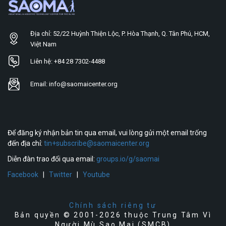
Địa chỉ: 52/22 Huỳnh Thiện Lộc, P. Hòa Thạnh, Q. Tân Phú, HCM,
Việt Nam
Liên hệ: +84 28 7302-4488
Email: info@saomaicenter.org
Để đăng ký nhận bản tin qua email, vui lòng gửi một email trống
đến địa chỉ:
tin+subscribe@saomaicenter.org
Diễn đàn trao đổi qua email:
groups.io/g/saomai
Facebook
|
Twitter
|
Youtube
Chính sách riêng tư
Bản quyền © 2001-2026 thuộc Trung Tâm Vì
Người Mù Sao Mai (SMCB)