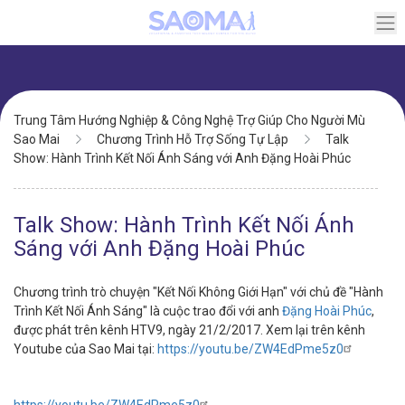
Chuyển
đến
nội
dung
Điều
Trung Tâm Hướng Nghiệp & Công Nghệ Trợ Giúp Cho Người Mù
hướng
Sao Mai
Chương Trình Hỗ Trợ Sống Tự Lập
Talk
Show: Hành Trình Kết Nối Ánh Sáng với Anh Đặng Hoài Phúc
Talk Show: Hành Trình Kết Nối Ánh
Sáng với Anh Đặng Hoài Phúc
Chương trình trò chuyện "Kết Nối Không Giới Hạn" với chủ đề "Hành
Trình Kết Nối Ánh Sáng" là cuộc trao đổi với anh
Đặng Hoài Phúc
,
được phát trên kênh HTV9, ngày 21/2/2017. Xem lại trên kênh
Youtube của Sao Mai tại:
https://youtu.be/ZW4EdPme5z0