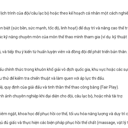
lịch trình của đội/câu lạc bộ hoặc theo kế hoạch cá nhân một cách nghi
n biệt (sức bền, sức mạnh, tốc độ, linh hoạt) để duy trì và nâng cao thể tr
 các kỹ năng chuyên môn của môn thể thao mình tham gia (ví dụ: kỹ thuật 
, và tiếp thu ý kiến từ huấn luyện viên và đồng đội để phát triển bản thân.
đấu chính thức trong khuôn khổ giải vô địch quốc gia, khu vực hoặc các s
 thử để kiểm tra chiến thuật và làm quen với áp lực thi đấu.
lệ, quy định của giải đấu và tinh thần thể thao công bằng (Fair Play).
nh ảnh chuyên nghiệp khi đại diện cho đội, câu lạc bộ, hoặc nhà tài trợ.
m ngặt, khoa học để phục hồi cơ thể, tối ưu hóa năng lượng và duy trì c
ủ đủ giấc và thực hiện các biện pháp phục hồi thể chất (massage, vật lý t