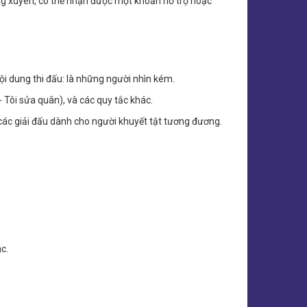
ng xuyên, có thể nhận được một khoản hỗ trợ hoặc
ội dung thi đấu: là những người nhìn kém.
- Tôi sửa quân), và các quy tắc khác.
 các giải đấu dành cho người khuyết tật tương đương.
c.