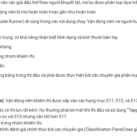
vào các giải đấu thể thao người khuyết tật, nơi họ được phân loại dựa tr
ộng viên bị mù hoàn toàn hoặc gần như hoàn toàn.
uide Runner) đi cùng trong các nội dung chạy. Vận động viên và người 
trọng, có khả năng nhận biết hình dạng và kích thước bàn tay.
 không.
ong nhóm khiếm thị.
ẫn.
ng bằng trong thi đấu và phải được thực hiện bởi các chuyên gia phân lo
n)
: Vận động viên khiếm thị được xếp vào các hạng mục S11, S12, và S1
có thị lực rất kém. Họ thường phải bịt mắt khi thi đấu và sử dụng "Tappe
n so với S13 nhưng vẫn tốt hơn S11.
t trong nhóm khiếm thị.
trình đánh giá chính thức bởi các chuyên gia (Classification Panel) bao 