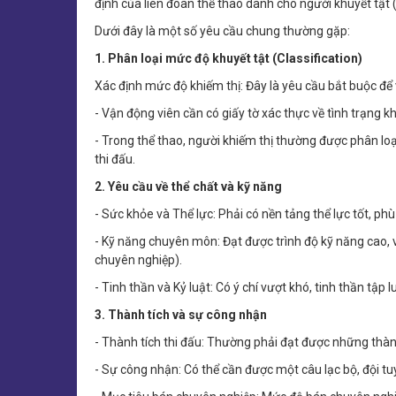
định của liên đoàn thể thao dành cho người khuyết tật 
Dưới đây là một số yêu cầu chung thường gặp:
1. Phân loại mức độ khuyết tật (Classification)
Xác định mức độ khiếm thị: Đây là yêu cầu bắt buộc để 
- Vận động viên cần có giấy tờ xác thực về tình trạng 
- Trong thể thao, người khiếm thị thường được phân loạ
thi đấu.
2. Yêu cầu về thể chất và kỹ năng
- Sức khỏe và Thể lực: Phải có nền tảng thể lực tốt, ph
- Kỹ năng chuyên môn: Đạt được trình độ kỹ năng cao, v
chuyên nghiệp).
- Tinh thần và Kỷ luật: Có ý chí vượt khó, tinh thần tậ
3. Thành tích và sự công nhận
- Thành tích thi đấu: Thường phải đạt được những thành 
- Sự công nhận: Có thể cần được một câu lạc bộ, đội tuy