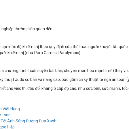
n nghiệp thường liên quan đến:
loại mức độ khiếm thị theo quy định của thể thao người khuyết tật quốc tế
người khiếm thị (như Para Games, Paralympic).
a chương trình huấn luyện bài bản, chuyên môn hóa mạnh mẽ (thay vì ch
ỹ thuật Judo cơ bản và nâng cao, bao gồm cả kỹ thuật té ngã an toàn (g
iết cho việc thi đấu đối kháng ở cấp độ cao, như sức bền, sức mạnh, tốc 
n Việt Hùng
c Loan
m Tới Ánh Sáng Đường Đua Xanh
gọc Hiệp