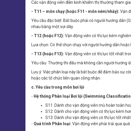
Các vận động viên điền kinh khiếm thị thường tham gia 
- T11 – môn chạy (hoặc F11 - môn ném/nhảy):
Vận đ
Yêu cầu đặc biệt: Bắt buộc phải có người hướng dẫn (G
nhau bằng một sợi dây.
- T12 (hoặc F12):
Vận động viên có thị lực kém nghiêm 
Lựa chọn: Có thể chọn chạy với người hướng dẫn hoặc
- T13 (hoặc F13):
Vận động viên có thị lực tốt nhất tr
Yêu cầu: Thường thi đấu mà không cần người hướng d
Lưu ý: Việc phân loại này là bắt buộc để đảm bảo sự cô
hoặc các tổ chức liên quan công nhận.
c. Yêu cầu trong môn bơi lội
-
Hệ thống Phân loại Bơi lội (Swimming Classificatio
S11: Dành cho vận động viên mù hoàn toàn hoặc 
S12: Dành cho vận động viên có thị lực kém hơ
S13: Dành cho vận động viên có thị lực tốt nhấ
-
Quá trình Phân loại:
Vận động viên phải trải qua quá 