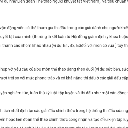
(ví dụ như Liên đoàn Thể thao Người khuyết tật Việt Nam), và tiêu chuẩn
vận động viên có thể tham gia thi đấu trong các giải dành cho người khiế
khuyết tật của mình (thường là kết luận từ Hội đồng giám định y khoa ho
i thành các nhóm khác nhau (ví dụ: B1, B2, B3đối với môn cờ vua ) tùy th
ù hợp với yêu cầu của bộ môn thể thao đang theo đuổi (ví dụ: sức bền, sức
ượt trội so với mức phong trào và có khả năng thi đấu ở các giải đấu cấp
p luyện nghiêm túc, tuân thủ kỷ luật tập luyện và thi đấu như một vận động
tích nhất định tại các giải đấu chính thức trong hệ thống thi đấu của ng
ển hoặc liên đoàn thể thao chính thức công nhận và tạo điều kiện tập luy