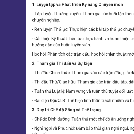
1. Luyện tập và Phát triển Kỹ năng Chuyên môn
- Tập luyện Thường xuyên: Tham gia các buổi tập theo 
chuyên nghiệp.
- Rèn luyện Thể lực: Thực hiện các bài tập thể lực chuyê
- Cải thiện Kỹ thuật: Liên tục thực hành và hoàn thiện
hướng dẫn của huấn luyện viên.
Học hỏi: Phân tích các trận đấu, học hỏi chiến thuật mới
2. Tham gia Thi đấu và Sự kiện
- Thi đấu Chính thức: Tham gia vào các trận đấu, giải 
- Thi đấu Thử/Giao hữu: Tham gia các trận đấu tập, đấu
- Tuân thủ Luật lệ: Nắm vững và tuân thủ tuyệt đối luật 
- Đại diện Đội/CLB: Thể hiện tinh thần trách nhiệm và hì
3. Duy trì Chế độ Sống và Thể trạng
- Chế độ Dinh dưỡng: Tuân thủ một chế độ ăn uống nghiê
- Nghỉ ngơi và Phục hồi: Đảm bảo thời gian nghỉ ngơi, ng