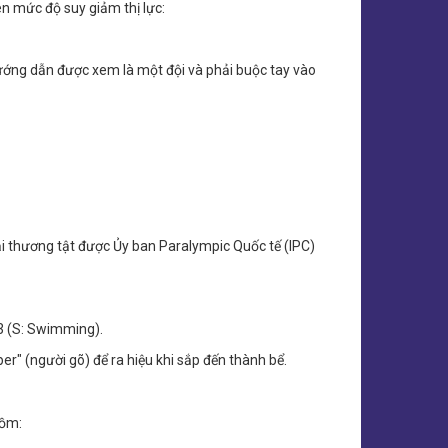
ên mức độ suy giảm thị lực:
hướng dẫn được xem là một đội và phải buộc tay vào
ại thương tật được Ủy ban Paralympic Quốc tế (IPC)
3 (S: Swimming).
r" (người gõ) để ra hiệu khi sắp đến thành bể.
gồm: