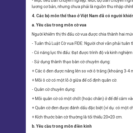
- Mục tiêu bán chuyên nghiệp: Mức độ bán chuyên nghi
lương cơ bản, nhưng chưa phải là nguồn thu nhập chín
4. Các bộ môn thể thao ở Việt Nam đã có người khiếm
a. Yêu cầu trong môn cờ vua
Người khiếm thị thi đấu cờ vua được chia thành hai mứ
- Tuân thủ Luật Cờ vua FIDE: Người chơi vẫn phải tuân t
- Có năng lực thi đấu: Đạt được trình độ và kinh nghiệ
- Sử dụng thành thạo bàn cờ chuyên dụng:
+ Các ô đen được nâng lên so với ô trắng (khoảng 3-4 
+ Mỗi ô cờ có một lỗ ở giữa để cố định quân cờ.
- Quân cờ chuyên dụng:
+ Mỗi quân cờ có một chốt (hoặc chân) ở đế để cắm vào 
+ Quân cờ đen được đánh dấu đặc biệt (ví dụ: có một ch
+ Kích thước bàn cờ thường là tối thiểu 20×20 cm.
b. Yêu cầu trong môn điền kinh