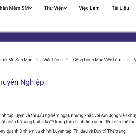
hần Mềm SM
Thư Viện
Việc Làm
Tài Liệu
gười Mù Sao Mai
Việc Làm
Cổng Danh Mục Việc Làm
V
huyên Nghiệp
ình tập luyện và thi đấu nghiêm ngặt, nhưng khác với vận động viên chu
ột phần bổ sung hoặc đủ để trang trải chi phí liên quan đến môn thể tha
y quanh 3 nhiệm vụ chính: Luyện tập, Thi đấu và Duy trì Thể trạng.