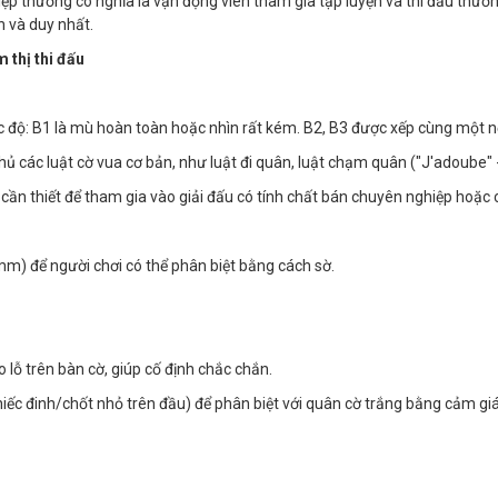
ệp thường có nghĩa là vận động viên tham gia tập luyện và thi đấu thườ
h và duy nhất.
 thị thi đấu
c độ: B1 là mù hoàn toàn hoặc nhìn rất kém. B2, B3 được xếp cùng một n
hủ các luật cờ vua cơ bản, như luật đi quân, luật chạm quân ("J'adoube" 
m cần thiết để tham gia vào giải đấu có tính chất bán chuyên nghiệp hoặc
mm) để người chơi có thể phân biệt bằng cách sờ.
lỗ trên bàn cờ, giúp cố định chắc chắn.
iếc đinh/chốt nhỏ trên đầu) để phân biệt với quân cờ trắng bằng cảm giá