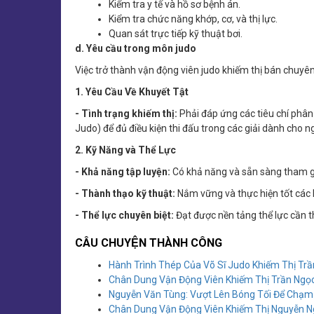
Kiểm tra y tế và hồ sơ bệnh án.
Kiểm tra chức năng khớp, cơ, và thị lực.
Quan sát trực tiếp kỹ thuật bơi.
d. Yêu cầu trong môn judo
Việc trở thành vận động viên judo khiếm thị bán chuyê
1. Yêu Cầu Về Khuyết Tật
- Tình trạng khiếm thị:
Phải đáp ứng các tiêu chí phân 
Judo) để đủ điều kiện thi đấu trong các giải dành cho 
2. Kỹ Năng và Thể Lực
- Khả năng tập luyện:
Có khả năng và sẵn sàng tham gi
- Thành thạo kỹ thuật:
Nắm vững và thực hiện tốt các k
- Thể lực chuyên biệt:
Đạt được nền tảng thể lực cần th
CÂU CHUYỆN THÀNH CÔNG
Hành Trình Thép Của Võ Sĩ Judo Khiếm Thị Trầ
Chân Dung Vận Động Viên Khiếm Thị Trần Ngọ
Nguyễn Văn Tùng: Vượt Lên Bóng Tối Để Chạ
Chân Dung Vận Động Viên Khiếm Thị Nguyễn N