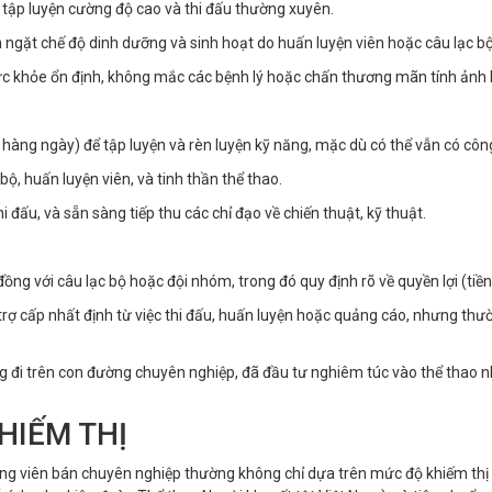
c tập luyện cường độ cao và thi đấu thường xuyên.
ngặt chế độ dinh dưỡng và sinh hoạt do huấn luyện viên hoặc câu lạc bộ
ức khỏe ổn định, không mắc các bệnh lý hoặc chấn thương mãn tính ảnh
 hàng ngày) để tập luyện và rèn luyện kỹ năng, mặc dù có thể vẫn có công
bộ, huấn luyện viên, và tinh thần thể thao.
 đấu, và sẵn sàng tiếp thu các chỉ đạo về chiến thuật, kỹ thuật.
ng với câu lạc bộ hoặc đội nhóm, trong đó quy định rõ về quyền lợi (tiền l
rợ cấp nhất định từ việc thi đấu, huấn luyện hoặc quảng cáo, nhưng thư
ng đi trên con đường chuyên nghiệp, đã đầu tư nghiêm túc vào thể tha
HIẾM THỊ
động viên bán chuyên nghiệp thường không chỉ dựa trên mức độ khiếm thị