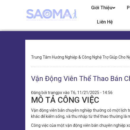
Chuyển
Giới Thiệu
P
đến
nội
dung
Liên Hệ
Điều
Trung Tâm Hướng Nghiệp & Công Nghệ Trợ Giúp Cho N
hướng
Vận Động Viên Thể Thao Bán C
Đăng bởi
trangpx
vào
T6, 11/21/2025 - 14:56
MÔ TẢ CÔNG VIỆC
Vận động viên bán chuyên nghiệp thường có một lịch tr
khác để kiếm sống, và thu nhập từ thể thao thường là m
Công việc của một vận động viên bán chuyên nghiệp xoa