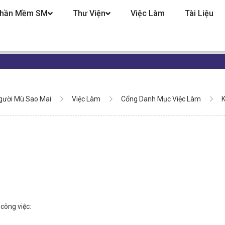
hần Mềm SM
Thư Viện
Việc Làm
Tài Liệu
gười Mù Sao Mai
Việc Làm
Cổng Danh Mục Việc Làm
K
công việc: