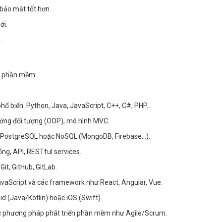
bảo mật tốt hơn.
ới.
.
sư phần mềm:
phổ biến: Python, Java, JavaScript, C++, C#, PHP…
h hướng đối tượng (OOP), mô hình MVC.
QL, PostgreSQL hoặc NoSQL (MongoDB, Firebase…).
ống, API, RESTful services.
it, GitHub, GitLab.
avaScript và các framework như React, Angular, Vue.
id (Java/Kotlin) hoặc iOS (Swift).
các phương pháp phát triển phần mềm như Agile/Scrum.