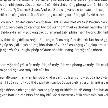
i các bạn nhìn kém, các bạn có thể cần đến chức năng phóng to màn hình để 
S Code, PyCharm, Eclipse, Android Studio...) và lựa chọn các trình soạ
hiếm thị cũng cần phải biết sử dụng các công cụ hỗ trợ gỡ lỗi, kiểm thử
có liên quan đến giao diện đồ họa (UI/UX), đặc biệt khi thiết kế giao diện
oshop, bên cạnh đó cần hợp tác tốt với nhóm thiết kế để đảm bảo khả nă
thế lớn khi làm việc trong các dự án phát triển phần mềm hướng đến tính
uy thích ứng để hòa nhập tốt trong môi trường làm việc. Đôi lúc, họ sẽ 
giúp họ giải quyết những khó khăn này, từ đó chủ động và tự lập hơn tro
iếp cận và đề xuất giải pháp để đảm bảo hiệu năng làm việc của nhóm.
n làm việc chủ yếu trên máy tính, cả máy tính văn phòng và máy tính cá nh
được cài đặt vào máy tính của họ.
iện để giúp nhân viên là người khiếm thị thực hiện công việc của họ ở 
ật (IT) của công ty có thể thực hiện các bước quét kiểm tra phần mềm trư
g việc thành định dạng tiếp cận sẽ giúp người khiếm thị dễ dàng nắm bắt đ
 dạng văn bản. Những hình ảnh hay biểu đồ được xem xét là chưa tiếp cận với