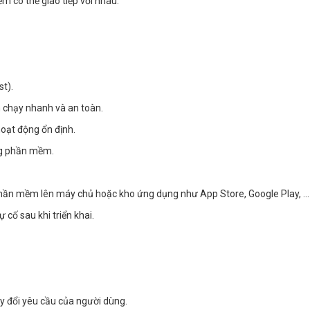
ềm có thể giao tiếp với nhau.
st).
 chạy nhanh và an toàn.
oạt động ổn định.
ợng phần mềm.
phần mềm lên máy chủ hoặc kho ứng dụng như App Store, Google Play, …
cố sau khi triển khai.
y đổi yêu cầu của người dùng.