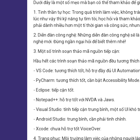
Dưới đây là một số mẹo mà bạn có thể tham khảo để gi
1. Tinh thần tự học: Trong quá trình làm việc, không t
lúc như vậy thì kỹ năng tự tìm tòi, học hỏi và tham kh
phải dành nhiều hơn một tí thời gian và công sức, như
2. Diễn đàn công nghệ: Những diễn đàn công nghệ sẽ là 
nghệ mới. Đừng ngần ngại hỏi để biết thêm nhé!
3. Một số trình soạn thảo mã nguồn tiếp cận:
Hầu hết các trình soạn thảo mã nguồn đều tương thích
- VS Code: tương thích tốt, hỗ trợ đầy đủ UI Automation
- PyCharm: tương thích tốt, cần bật Accessibility Mode
- Eclipse: tiếp cận tốt.
- Notepad++: hỗ trợ tốt với NVDA và Jaws.
- Visual Studio: tính tiếp cận trung bình, một số UI khó t
- Android Studio: trung bình, cần phải tinh chỉnh.
- Xcode: chưa hỗ trợ tốt VoiceOver.
4. Trang phục: Môi trường làm việc của những người lậ