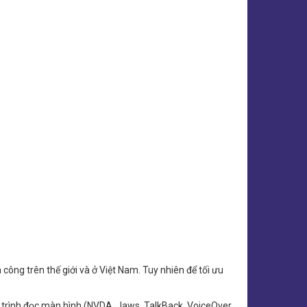
 công trên thế giới và ở Việt Nam. Tuy nhiên để tối ưu
o trình đọc màn hình (NVDA, Jaws, TalkBack, VoiceOver,