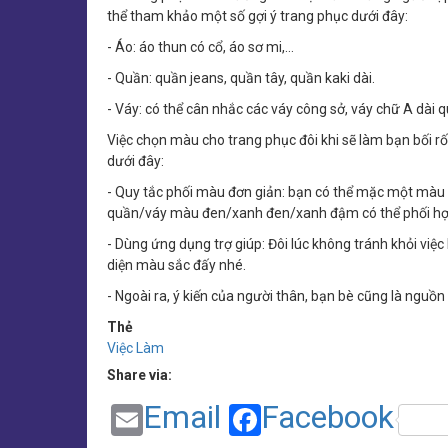
thể tham khảo một số gợi ý trang phục dưới đây:
- Áo: áo thun có cổ, áo sơ mi,…
- Quần: quần jeans, quần tây, quần kaki dài.
- Váy: có thể cân nhắc các váy công sở, váy chữ A dài q
Việc chọn màu cho trang phục đôi khi sẽ làm bạn bối r
dưới đây:
- Quy tắc phối màu đơn giản: bạn có thể mặc một màu
quần/váy màu đen/xanh đen/xanh đậm có thể phối hợp 
- Dùng ứng dụng trợ giúp: Đôi lúc không tránh khỏi v
diện màu sắc đấy nhé.
- Ngoài ra, ý kiến của người thân, bạn bè cũng là nguồ
Thẻ
Việc Làm
Share via:
Email
Facebook