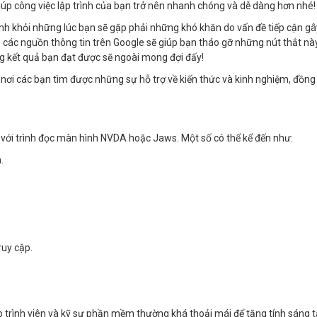
úp công việc lập trình của bạn trở nên nhanh chóng và dễ dàng hơn nhé!
ránh khỏi những lúc bạn sẽ gặp phải những khó khăn do vấn đề tiếp cận gâ
ảo các nguồn thông tin trên Google sẽ giúp bạn tháo gỡ những nút thắt n
ng kết quả bạn đạt được sẽ ngoài mong đợi đấy!
nơi các bạn tìm được những sự hỗ trợ về kiến thức và kinh nghiệm, đồng 
 với trình đọc màn hình NVDA hoặc Jaws. Một số có thể kể đến như:
.
.
ruy cập.
p trình viên và kỹ sư phần mềm thường khá thoải mái để tăng tính sáng t