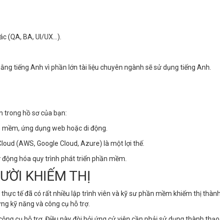
ác (QA, BA, UI/UX…).
t bằng tiếng Anh vì phần lớn tài liệu chuyên ngành sẽ sử dụng tiếng Anh.
n trong hồ sơ của bạn:
ần mềm, ứng dụng web hoặc di động.
 Cloud (AWS, Google Cloud, Azure) là một lợi thế.
ự động hóa quy trình phát triển phần mềm.
ỜI KHIẾM THỊ
à thực tế đã có rất nhiều lập trình viên và kỹ sư phần mềm khiếm thị thành
ững kỹ năng và công cụ hỗ trợ.
công cụ hỗ trợ. Điều này đòi hỏi ứng cử viên cần phải sử dụng thành thạ