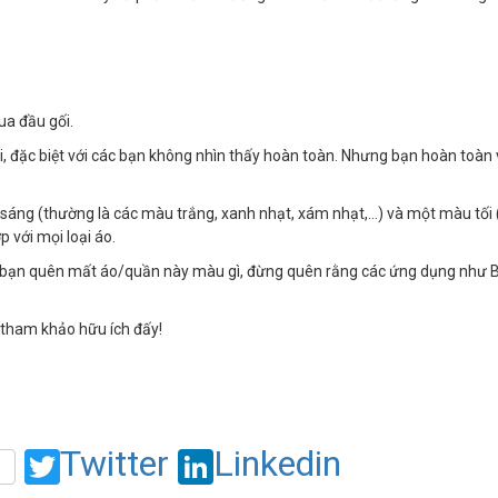
ua đầu gối.
ối, đặc biệt với các bạn không nhìn thấy hoàn toàn. Nhưng bạn hoàn toà
 sáng (thường là các màu trắng, xanh nhạt, xám nhạt,…) và một màu tối
với mọi loại áo.
iệc bạn quên mất áo/quần này màu gì, đừng quên rằng các ứng dụng như B
n tham khảo hữu ích đấy!
Twitter
Linkedin