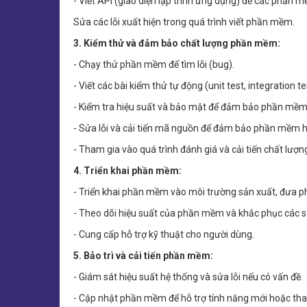
- Viết API (giao diện lập trình ứng dụng) để các phần m
Sửa các lỗi xuất hiện trong quá trình viết phần mềm.
3. Kiểm thử và đảm bảo chất lượng phần mềm:
- Chạy thử phần mềm để tìm lỗi (bug).
- Viết các bài kiểm thử tự động (unit test, integration te
- Kiểm tra hiệu suất và bảo mật để đảm bảo phần mềm
- Sửa lỗi và cải tiến mã nguồn để đảm bảo phần mềm h
- Tham gia vào quá trình đánh giá và cải tiến chất lư
4. Triển khai phần mềm:
- Triển khai phần mềm vào môi trường sản xuất, đưa 
- Theo dõi hiệu suất của phần mềm và khắc phục các sự 
- Cung cấp hỗ trợ kỹ thuật cho người dùng.
5. Bảo trì và cải tiến phần mềm:
- Giám sát hiệu suất hệ thống và sửa lỗi nếu có vấn đề.
- Cập nhật phần mềm để hỗ trợ tính năng mới hoặc tha