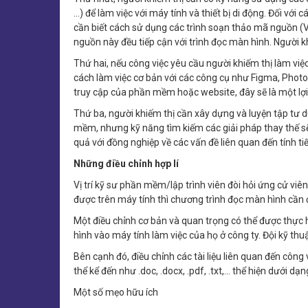
…) để làm việc với máy tính và thiết bị di động. Đối vớ
cần biết cách sử dụng các trình soạn thảo mã nguồn (V
nguồn này đều tiếp cận với trình đọc màn hình. Người k
Thứ hai, nếu công việc yêu cầu người khiếm thị làm việc 
cách làm việc cơ bản với các công cụ như Figma, Phot
truy cập của phần mềm hoặc website, đây sẽ là một lợi 
Thứ ba, người khiếm thị cần xây dựng và luyện tập tư d
mềm, nhưng kỹ năng tìm kiếm các giải pháp thay thế sẽ 
quả với đồng nghiệp về các vấn đề liên quan đến tính t
Những điều chỉnh hợp lí
Vị trí kỹ sư phần mềm/lập trình viên đòi hỏi ứng cử viê
được trên máy tính thì chương trình đọc màn hình cần 
Một điều chỉnh cơ bản và quan trọng có thể được thực h
hình vào máy tính làm việc của họ ở công ty. Đội kỹ thu
Bên cạnh đó, điều chỉnh các tài liệu liên quan đến côn
thể kể đến như .doc, .docx, .pdf, .txt,... thể hiện dưới
Một số mẹo hữu ích