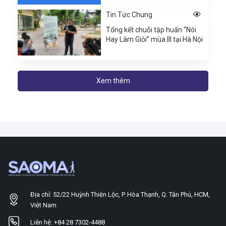
Tin Tức Chung
Tổng kết chuỗi tập huấn “Nói
Hay Làm Giỏi” mùa III tại Hà Nội
Xem thêm
Địa chỉ: 52/22 Huỳnh Thiện Lộc, P. Hòa Thạnh, Q. Tân Phú, HCM,
Việt Nam
Liên hệ: +84 28 7302-4488