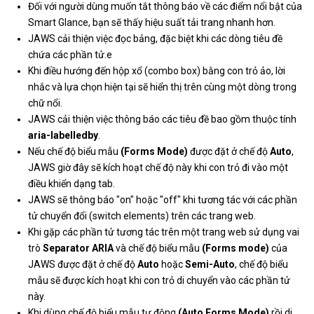
Đối với người dùng muốn tắt thông báo về các điểm nổi bật của
Smart Glance, bạn sẽ thấy hiệu suất tải trang nhanh hơn.
JAWS cải thiện việc đọc bảng, đặc biệt khi các dòng tiêu đề
chứa các phần tử.e
Khi điều hướng đến hộp xổ (combo box) bằng con trỏ ảo, lời
nhắc và lựa chọn hiện tại sẽ hiển thị trên cùng một dòng trong
chữ nổi.
JAWS cải thiện việc thông báo các tiêu đề bao gồm thuộc tính
aria-labelledby
.
Nếu chế độ biểu mẫu
(Forms Mode)
được đặt ở chế độ
Auto
,
JAWS giờ đây sẽ kích hoạt chế độ này khi con trỏ đi vào một
điều khiển dạng tab.
JAWS sẽ thông báo "on" hoặc "off" khi tương tác với các phần
tử chuyển đổi (switch elements) trên các trang web.
Khi gặp các phần tử tương tác trên một trang web sử dụng vai
trò
Separator ARIA
và chế độ biểu mẫu
(Forms mode)
của
JAWS được đặt ở chế độ
Auto
hoặc
Semi-Auto
, chế độ biểu
mẫu sẽ được kích hoạt khi con trỏ di chuyển vào các phần tử
này.
Khi dùng chế độ biểu mẫu tự động
(Auto Forms Mode)
rồi di