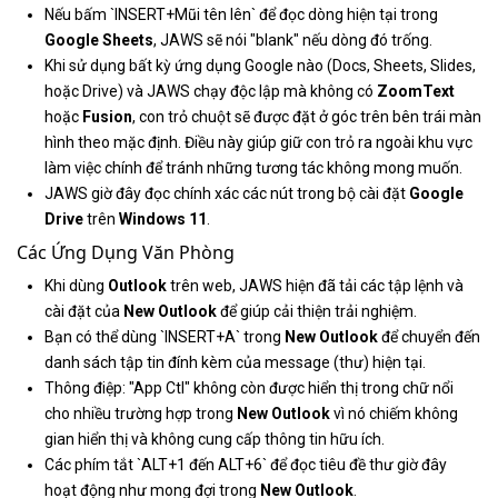
Nếu bấm `INSERT+Mũi tên lên` để đọc dòng hiện tại trong
Google Sheets
, JAWS sẽ nói "blank" nếu dòng đó trống.
Khi sử dụng bất kỳ ứng dụng Google nào (Docs, Sheets, Slides,
hoặc Drive) và JAWS chạy độc lập mà không có
ZoomText
hoặc
Fusion
, con trỏ chuột sẽ được đặt ở góc trên bên trái màn
hình theo mặc định. Điều này giúp giữ con trỏ ra ngoài khu vực
làm việc chính để tránh những tương tác không mong muốn.
JAWS giờ đây đọc chính xác các nút trong bộ cài đặt
Google
Drive
trên
Windows 11
.
Các Ứng Dụng Văn Phòng
Khi dùng
Outlook
trên web, JAWS hiện đã tải các tập lệnh và
cài đặt của
New Outlook
để giúp cải thiện trải nghiệm.
Bạn có thể dùng `INSERT+A` trong
New Outlook
để chuyển đến
danh sách tập tin đính kèm của message (thư) hiện tại.
Thông điệp: "App Ctl" không còn được hiển thị trong chữ nổi
cho nhiều trường hợp trong
New Outlook
vì nó chiếm không
gian hiển thị và không cung cấp thông tin hữu ích.
Các phím tắt `ALT+1 đến ALT+6` để đọc tiêu đề thư giờ đây
hoạt động như mong đợi trong
New Outlook
.