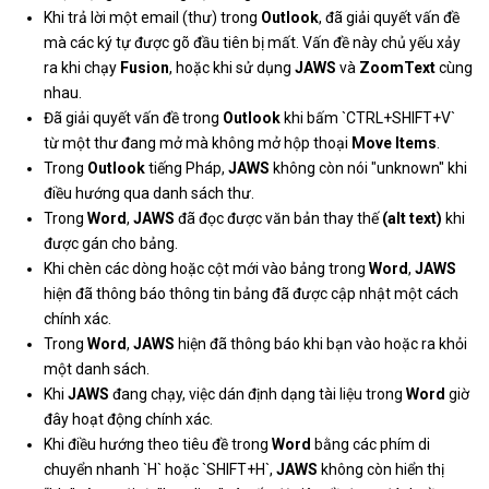
Khi trả lời một email (thư) trong
Outlook
, đã giải quyết vấn đề
mà các ký tự được gõ đầu tiên bị mất. Vấn đề này chủ yếu xảy
ra khi chạy
Fusion
, hoặc khi sử dụng
JAWS
và
ZoomText
cùng
nhau.
Đã giải quyết vấn đề trong
Outlook
khi bấm `CTRL+SHIFT+V`
từ một thư đang mở mà không mở hộp thoại
Move Items
.
Trong
Outlook
tiếng Pháp,
JAWS
không còn nói "unknown" khi
điều hướng qua danh sách thư.
Trong
Word
,
JAWS
đã đọc được văn bản thay thế
(alt text)
khi
được gán cho bảng.
Khi chèn các dòng hoặc cột mới vào bảng trong
Word
,
JAWS
hiện đã thông báo thông tin bảng đã được cập nhật một cách
chính xác.
Trong
Word
,
JAWS
hiện đã thông báo khi bạn vào hoặc ra khỏi
một danh sách.
Khi
JAWS
đang chạy, việc dán định dạng tài liệu trong
Word
giờ
đây hoạt động chính xác.
Khi điều hướng theo tiêu đề trong
Word
bằng các phím di
chuyển nhanh `H` hoặc `SHIFT+H`,
JAWS
không còn hiển thị