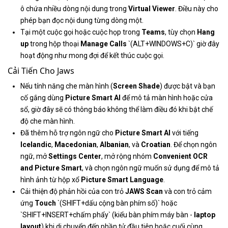
ô chứa nhiều dòng nội dung trong
Virtual Viewer
. Điều này cho
phép bạn đọc nội dung từng dòng một.
Tại một cuộc gọi hoặc cuộc họp trong
Teams
, tùy chọn
Hang
up
trong hộp thoại
Manage Calls
`(ALT+WINDOWS+C)` giờ đây
hoạt động như mong đợi để kết thúc cuộc gọi.
Cải Tiến Cho Jaws
Nếu tính năng che màn hình (
Screen Shade
) được bật và bạn
cố gắng dùng
Picture Smart AI
để mô tả màn hình hoặc cửa
sổ, giờ đây sẽ có thông báo không thể làm điều đó khi bật chế
độ che màn hình.
Đã thêm hỗ trợ ngôn ngữ cho
Picture Smart AI
với tiếng
Icelandic
,
Macedonian
,
Albanian
, và
Croatian
. Để chọn ngôn
ngữ, mở
Settings Center
, mở rộng nhóm
Convenient OCR
and Picture Smart
, và chọn ngôn ngữ muốn sử dụng để mô tả
hình ảnh từ hộp xổ
Picture Smart Language
.
Cải thiện độ phản hồi của con trỏ
JAWS Scan
và con trỏ cảm
ứng
Touch
`(SHIFT+dấu cộng bàn phím số)` hoặc
`SHIFT+INSERT+chấm phẩy` (kiểu bàn phím máy bàn -
laptop
layout
) khi di chuyển đến phần tử đầu tiên hoặc cuối cùng.