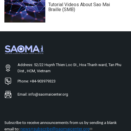
Tutorial Videos About Sao Mai
Braille (SMB)
Address: 52/22 Huynh Thien Loc St., Hoa Thanh ward, Tan Phu
Dist., HCM, Vietnam
Phone: +84-903979323
Email: info@saomaicenter.org
Subscribe to receive announcements from us by sending a blank
news+subscribe@saomaicenter.org
email to: