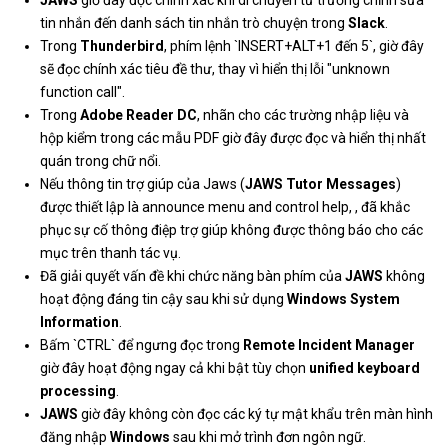
JAWS
giờ đây đọc chính xác khi di chuyển từ trường chỉnh sửa
tin nhắn đến danh sách tin nhắn trò chuyện trong
Slack
.
Trong
Thunderbird
, phím lệnh `INSERT+ALT+1 đến 5`, giờ đây
sẽ đọc chính xác tiêu đề thư, thay vì hiển thị lỗi "unknown
function call".
Trong
Adobe Reader DC
, nhãn cho các trường nhập liệu và
hộp kiểm trong các mẫu PDF giờ đây được đọc và hiển thị nhất
quán trong chữ nổi.
Nếu thông tin trợ giúp của Jaws (
JAWS Tutor Messages
)
được thiết lập là announce menu and control help, , đã khắc
phục sự cố thông điệp trợ giúp không được thông báo cho các
mục trên thanh tác vụ.
Đã giải quyết vấn đề khi chức năng bàn phím của
JAWS
không
hoạt động đáng tin cậy sau khi sử dụng
Windows System
Information
.
Bấm `CTRL` để ngưng đọc trong
Remote Incident Manager
giờ đây hoạt động ngay cả khi bật tùy chọn
unified keyboard
processing
.
JAWS
giờ đây không còn đọc các ký tự mật khẩu trên màn hình
đăng nhập
Windows
sau khi mở trình đơn ngôn ngữ.