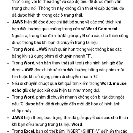
“hlp” cùng với từ "heading" và cấp độ tiêu đề được đánh vần
trong chữ nổi. Thông tin này không cần thiết vì cấp độ tiêu đề
đã được hiển thị trong các ô trạng thái.
JAWS
hiện đã đọc được chi tiết bổ sung về các chú thích khi
bạn điều hướng qua chúng trong cửa sổ
Word Comment
.
Ngoài ra, trạng thái đã mở/đã giải quyết của các chú thích cũng
được thông báo khi bạn di chuyển trong tài liệu.
Trong
Word
,
JAWS
nhất quán hơn trong việc thông báo các
bảng khi sử dụng phím di chuyển nhanh `T`.
Trong
Word
, văn bản thay thế (alt text) cho hình ảnh giờ đây
được
JAWS
đọc chính xác khi điều hướng bằng các phím mũi
tên hoặc khi sử dụng phím di chuyển nhanh `G`.
Nếu di chuyển chuột qua kết quả tìm kiếm trong
Word
,
mouse
echo
giờ đây đọc kết quả hiện tại như mong đợi.
Trong
Word
, phím di chuyển nhanh không còn bị tắt đột ngột
nếu `G` được bấm để di chuyển đến một đồ họa có hình ảnh
nhấp nháy.
JAWS
hiện thông báo trạng thái đã giải quyết của các chú thích
khi bạn điều hướng trong tài liệu
Word
.
Trong
Excel
, bạn có thể bấm `INSERT+SHIFT+V` để hiển thị các