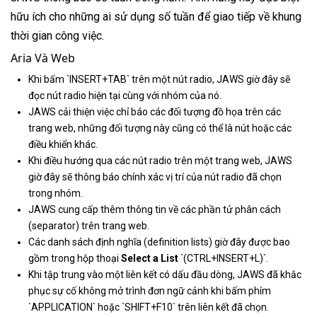
hữu ích cho những ai sử dụng số tuần để giao tiếp về khung
thời gian công việc.
Aria Và Web
Khi bấm `INSERT+TAB` trên một nút radio, JAWS giờ đây sẽ
đọc nút radio hiện tại cùng với nhóm của nó.
JAWS cải thiện việc chỉ báo các đối tượng đồ họa trên các
trang web, những đối tượng này cũng có thể là nút hoặc các
điều khiển khác.
Khi điều hướng qua các nút radio trên một trang web, JAWS
giờ đây sẽ thông báo chính xác vị trí của nút radio đã chọn
trong nhóm.
JAWS cung cấp thêm thông tin về các phần tử phân cách
(separator) trên trang web.
Các danh sách định nghĩa (definition lists) giờ đây được bao
gồm trong hộp thoại
Select a List
`(CTRL+INSERT+L)`.
Khi tập trung vào một liên kết có dấu đầu dòng, JAWS đã khắc
phục sự cố không mở trình đơn ngữ cảnh khi bấm phím
`APPLICATION` hoặc `SHIFT+F10` trên liên kết đã chọn.