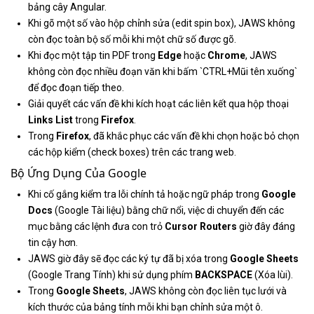
bảng cây Angular.
Khi gõ một số vào hộp chỉnh sửa (edit spin box), JAWS không
còn đọc toàn bộ số mỗi khi một chữ số được gõ.
Khi đọc một tập tin PDF trong
Edge
hoặc
Chrome
, JAWS
không còn đọc nhiều đoạn văn khi bấm `CTRL+Mũi tên xuống`
để đọc đoạn tiếp theo.
Giải quyết các vấn đề khi kích hoạt các liên kết qua hộp thoại
Links List
trong
Firefox
.
Trong
Firefox
, đã khắc phục các vấn đề khi chọn hoặc bỏ chọn
các hộp kiểm (check boxes) trên các trang web.
Bộ Ứng Dụng Của Google
Khi cố gắng kiểm tra lỗi chính tả hoặc ngữ pháp trong
Google
Docs
(Google Tài liệu) bằng chữ nổi, việc di chuyển đến các
mục bằng các lệnh đưa con trỏ
Cursor Routers
giờ đây đáng
tin cậy hơn.
JAWS giờ đây sẽ đọc các ký tự đã bị xóa trong
Google Sheets
(Google Trang Tính) khi sử dụng phím
BACKSPACE
(Xóa lùi).
Trong
Google Sheets
, JAWS không còn đọc liên tục lưới và
kích thước của bảng tính mỗi khi bạn chỉnh sửa một ô.