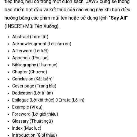
tiếp theo, nếu có trong một cuốn sách. JAWS cũng sẽ thông
báo điểm bắt đầu và kết thúc của các vùng này khi bạn điều
hướng bằng các phím mũi tên hoặc sử dụng lệnh
"Say All"
(INSERT+Mũi Tên Xuống).
Abstract (Tóm tắt)
Acknowledgment (Lời cảm ơn)
Afterword (Lời kết)
Appendix (Phụ lục)
Bibliography (Thư mục)
Chapter (Chương)
Conclusion (Kết luận)
Cover page (Trang bìa)
Dedication (Lời tri ân)
Epilogue (Lời kết thúc) 0 Errata (Lỗi in)
Example (Ví dụ)
Foreword (Lời giới thiệu)
Glossary (Thuật ngữ)
Index (Mục lục)
Introduction (Giới thiệu)