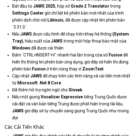
Bắt đầu từ
JAWS 2025
, hộp xổ
Grade 2 Translator
trong
Settings Center
giờ chỉ liệt kê phiên bản mới nhất của trình
phiên dịch chữ nổi
Liblouis
, đã được cập nhật lên phiên bản
`3.31.0.`
Nếu
JAWS
được cấu hình để chạy trên khay hệ thống
(System
Tray)
, hiệu suất của
JAWS
trong một hộp thoại bảo mật của
Windows
đã được cải thiện.
Bấm `CTRL+INSERT+V` nhanh hai lần trong cửa sổ
Fusion
để
hiển thị thông tin phiên bản ứng dụng, giờ đây sẽ hiển thị đúng
phiên bản
Fusion
ở trên cùng thay vì
ZoomText
.
Cập nhật
JAWS
để chạy trên các tính năng và cải tiến mới nhất
từ
Microsoft .Net 8 Core
.
Đã thêm hỗ trợ ngôn ngữ cho
Slovak
.
Nếu một giọng
Vocalizer Expressive
tiếng Trung Quốc được
cài đặt và văn bản tiếng Trung được phát hiện trong tài liệu,
JAWS
giờ đây sẽ tự chuyển sang giọng Trung Quốc như mong
đợi.
Các Cải Tiến Khác