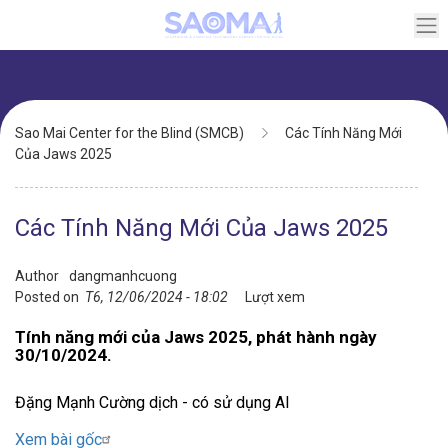
Skip
to
main
content
Breadcrumb
Sao Mai Center for the Blind (SMCB)
Các Tính Năng Mới
Của Jaws 2025
Các Tính Năng Mới Của Jaws 2025
Author
dangmanhcuong
Posted on
T6, 12/06/2024 - 18:02
Lượt xem
Tính năng mới của Jaws 2025, phát hành ngày
30/10/2024.
Đặng Mạnh Cường dịch - có sử dụng AI
Xem bài gốc