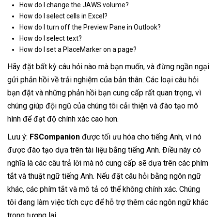
How do I change the JAWS volume?
How do I select cells in Excel?
How do I turn off the Preview Pane in Outlook?
How do I select text?
How do I set a PlaceMarker on a page?
Hãy đặt bất kỳ câu hỏi nào mà bạn muốn, và đừng ngần ngại
gửi phản hồi về trải nghiệm của bản thân. Các loại câu hỏi
bạn đặt và những phản hồi bạn cung cấp rất quan trọng, vì
chúng giúp đội ngũ của chúng tôi cải thiện và đào tạo mô
hình để đạt độ chính xác cao hơn.
Lưu ý:
FSCompanion
được tối ưu hóa cho tiếng Anh, vì nó
được đào tạo dựa trên tài liệu bằng tiếng Anh. Điều này có
nghĩa là các câu trả lời mà nó cung cấp sẽ dựa trên các phím
tắt và thuật ngữ tiếng Anh. Nếu đặt câu hỏi bằng ngôn ngữ
khác, các phím tắt và mô tả có thể không chính xác. Chúng
tôi đang làm việc tích cực để hỗ trợ thêm các ngôn ngữ khác
trong tương lai.