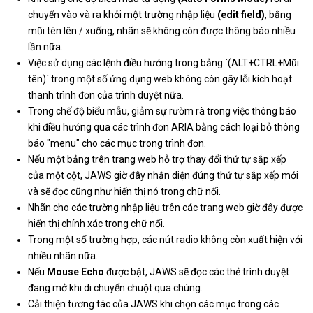
chuyển vào và ra khỏi một trường nhập liệu
(edit field)
, bằng
mũi tên lên / xuống, nhãn sẽ không còn được thông báo nhiều
lần nữa.
Việc sử dụng các lệnh điều hướng trong bảng `(ALT+CTRL+Mũi
tên)` trong một số ứng dụng web không còn gây lỗi kích hoạt
thanh trình đơn của trình duyệt nữa.
Trong chế độ biểu mẫu, giảm sự rườm rà trong việc thông báo
khi điều hướng qua các trình đơn ARIA bằng cách loại bỏ thông
báo "menu" cho các mục trong trình đơn.
Nếu một bảng trên trang web hỗ trợ thay đổi thứ tự sắp xếp
của một cột, JAWS giờ đây nhận diện đúng thứ tự sắp xếp mới
và sẽ đọc cũng như hiển thị nó trong chữ nổi.
Nhãn cho các trường nhập liệu trên các trang web giờ đây được
hiển thị chính xác trong chữ nổi.
Trong một số trường hợp, các nút radio không còn xuất hiện với
nhiều nhãn nữa.
Nếu
Mouse Echo
được bật, JAWS sẽ đọc các thẻ trình duyệt
đang mở khi di chuyển chuột qua chúng.
Cải thiện tương tác của JAWS khi chọn các mục trong các