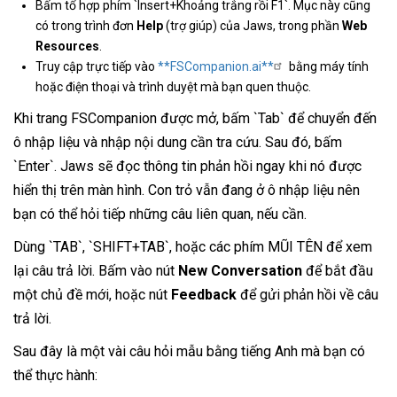
Bấm tổ hợp phím `Insert+Khoảng trắng rồi F1`. Mục này cũng
có trong trình đơn
Help
(trợ giúp) của Jaws, trong phần
Web
Resources
.
Truy cập trực tiếp vào
**FSCompanion.ai**
bằng máy tính
hoặc điện thoại và trình duyệt mà bạn quen thuộc.
Khi trang FSCompanion được mở, bấm `Tab` để chuyển đến
ô nhập liệu và nhập nội dung cần tra cứu. Sau đó, bấm
`Enter`. Jaws sẽ đọc thông tin phản hồi ngay khi nó được
hiển thị trên màn hình. Con trỏ vẫn đang ở ô nhập liệu nên
bạn có thể hỏi tiếp những câu liên quan, nếu cần.
Dùng `TAB`, `SHIFT+TAB`, hoặc các phím MŨI TÊN để xem
lại câu trả lời. Bấm vào nút
New Conversation
để bắt đầu
một chủ đề mới, hoặc nút
Feedback
để gửi phản hồi về câu
trả lời.
Sau đây là một vài câu hỏi mẫu bằng tiếng Anh mà bạn có
thể thực hành: