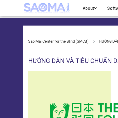
Skip
About
Soft
to
main
content
Breadcrumb
Sao Mai Center for the Blind (SMCB)
HƯỚNG DẪN
HƯỚNG DẪN VÀ TIÊU CHUẨN D