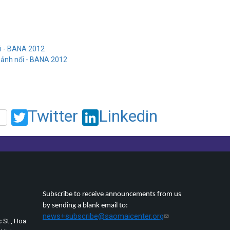
i - BANA 2012
 ảnh nổi - BANA 2012
Twitter
Linkedin
Subscribe to receive announcements from us
by sending a blank email to:
news+subscribe@saomaicenter.org
 St., Hoa