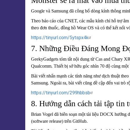
Monster sẽ ra mắt vào mùa th
Google và Samsung đã công bố dòng kính thông minh 
Theo báo cáo của CNET, các mẫu kính chỉ hỗ trợ âm th
theo đơn thuốc, đồng hồ Wear OS và có thể kết nối vớ
https://tinyurl.com/5ytspx4k
7. Những Điều Đáng Mong Đợ
GeekyGadgets tóm tắt nội dung từ Cas and Chary XR v
Qualcomm. Thiết bị sở hữu góc nhìn 70 độ cùng một 
Bài viết nhấn mạnh các tính năng như dịch thuật the
Samsung. Ngoài ra, bài viết cũng đề cập đến vai trò r
https://tinyurl.com/299hbbsb
8. Hướng dẫn cách tải tập tin
Brian Vogel đã biên soạn một tài liệu DOCX hướng dẫn
(software release) trên GitHub.