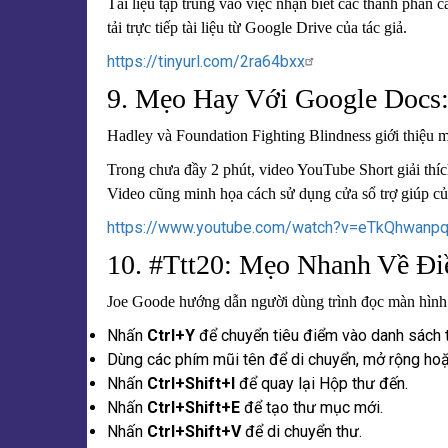
Tài liệu tập trung vào việc nhận biết các thành phần 
tải trực tiếp tài liệu từ Google Drive của tác giả.
https://tinyurl.com/2ra64bxx
9. Mẹo Hay Với Google Docs
Hadley và Foundation Fighting Blindness giới thiệu
Trong chưa đầy 2 phút, video YouTube Short giải thí
Video cũng minh họa cách sử dụng cửa sổ trợ giúp củ
https://www.youtube.com/watch?v=eTkQhwanp
10. #Ttt20: Mẹo Nhanh Về Đ
Joe Goode hướng dẫn người dùng trình đọc màn hình
Nhấn
Ctrl+Y
để chuyển tiêu điểm vào danh sách 
Dùng các phím mũi tên để di chuyển, mở rộng hoặ
Nhấn
Ctrl+Shift+I
để quay lại Hộp thư đến.
Nhấn
Ctrl+Shift+E
để tạo thư mục mới.
Nhấn
Ctrl+Shift+V
để di chuyển thư.