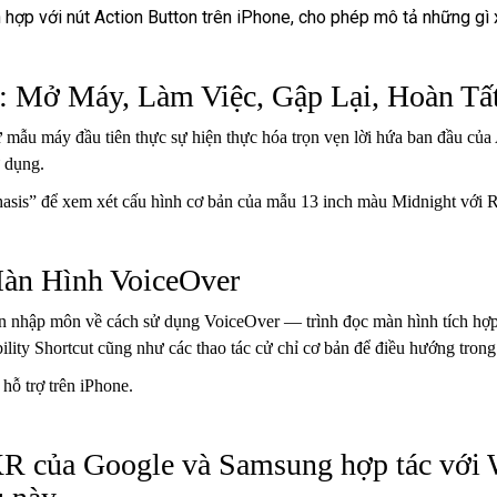
ích hợp với nút Action Button trên iPhone, cho phép mô tả những g
 Mở Máy, Làm Việc, Gập Lại, Hoàn Tấ
ẫu máy đầu tiên thực sự hiện thực hóa trọn vẹn lời hứa ban đầu của Ap
ử dụng.
asis” để xem xét cấu hình cơ bản của mẫu 13 inch màu Midnight với
Màn Hình VoiceOver
ẫn nhập môn về cách sử dụng VoiceOver — trình đọc màn hình tích hợp
ility Shortcut cũng như các thao tác cử chỉ cơ bản để điều hướng tron
 hỗ trợ trên iPhone.
R của Google và Samsung hợp tác với 