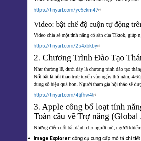
https://tinyurl.com/yc5ckm47
Video: bật chế độ cuộn tự động trê
Video chia sẻ một tính năng có sẵn của Tiktok, giúp 
https://tinyurl.com/2s4xbkby
2. Chương Trình Đào Tạo Thá
Như thường lệ, dưới đây là chương trình đào tạo tháng
Nổi bật là hội thảo trực tuyến vào ngày thứ năm, 4/6
dung số hiệu quả hơn. Người tham gia hội thảo sẽ 
https://tinyurl.com/4tjfhw4t
3. Apple công bố loạt tính nă
Toàn cầu về Trợ năng (Global 
Những điểm nổi bật dành cho người mù, người khiếm 
Image Explorer
: công cụ cung cấp mô tả chi tiết