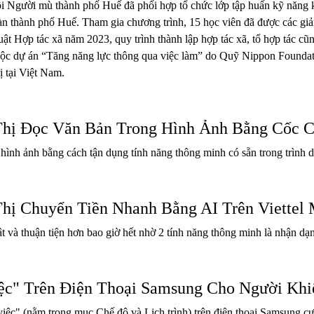
 Người mù thành phố Huế đã phối hợp tổ chức lớp tập huấn kỹ năng k
a bàn thành phố Huế. Tham gia chương trình, 15 học viên đã được các g
, Luật Hợp tác xã năm 2023, quy trình thành lập hợp tác xã, tổ hợp tác
uộc dự án “Tăng năng lực thông qua việc làm” do Quỹ Nippon Foundati
ị tại Việt Nam.
hị Đọc Văn Bản Trong Hình Ảnh Bằng Cốc 
 hình ảnh bằng cách tận dụng tính năng thông minh có sẵn trong trìn
hị Chuyển Tiền Nhanh Bằng AI Trên Viettel
t và thuận tiện hơn bao giờ hết nhờ 2 tính năng thông minh là nhận dạn
ệc" Trên Điện Thoại Samsung Cho Người Kh
iệc" (nằm trong mục Chế độ và Lịch trình) trên điện thoại Samsung cự