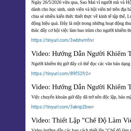
Ngày 26/5/2026 vừa qua, Sao Mai vì người mù và Hội
dành cho học sinh, sinh viên và hội viên trẻ trên đị
chia sẻ nhiều kiến thức thiết thực về kinh tế tập thể
động hiệu quả. Đây là một trong những hoạt động th
thúc đẩy cơ hội việc làm bao trùm cho người khiếm th
https://tinyurl.com/3wbhvmfn
Video: Hướng Dẫn Người Khiếm T
Người khiếm thị giờ đây có thể đọc các văn bản dạng
https://tinyurl.com/89f52fr2
Video: Hướng Dẫn Người Khiếm T
Việc chuyển khoản giờ đây đã trở nên độc lập, bảo mậ
https://tinyurl.com/3aknp2bw
Video: Thiết Lập "Chế Độ Làm Vi
Video hướng dẫn các bạn cách thiết lập "Chế độ làm v