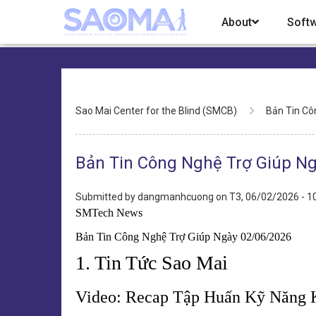
Skip
About
Soft
to
main
content
Breadcrumb
Sao Mai Center for the Blind (SMCB)
Bản Tin Cô
Bản Tin Công Nghệ Trợ Giúp N
Submitted by
dangmanhcuong
on
T3, 06/02/2026 - 1
SMTech News
Bản Tin Công Nghệ Trợ Giúp Ngày 02/06/2026
1. Tin Tức Sao Mai
Video: Recap Tập Huấn Kỹ Năng 