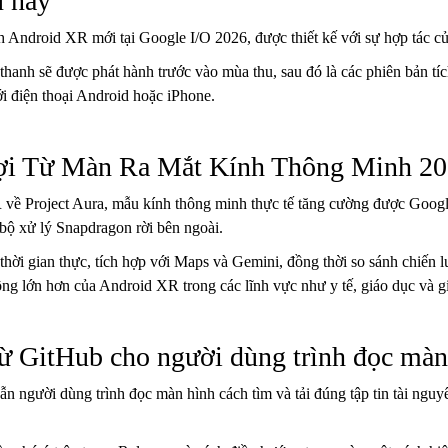
u này
Android XR mới tại Google I/O 2026, được thiết kế với sự hợp tác c
anh sẽ được phát hành trước vào mùa thu, sau đó là các phiên bản tích 
i điện thoại Android hoặc iPhone.
i Từ Màn Ra Mắt Kính Thông Minh 20
ề Project Aura, mẫu kính thông minh thực tế tăng cường được Google 
bộ xử lý Snapdragon rời bên ngoài.
o thời gian thực, tích hợp với Maps và Gemini, đồng thời so sánh chi
ộng lớn hơn của Android XR trong các lĩnh vực như y tế, giáo dục và giả
 từ GitHub cho người dùng trình đọc màn
 người dùng trình đọc màn hình cách tìm và tải đúng tập tin tài nguy