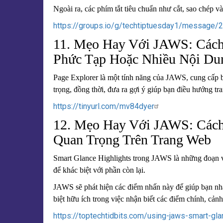
Ngoài ra, các phím tắt tiêu chuẩn như cắt, sao chép 
https://groups.io/g/techtiptuesday1/message/
11. Mẹo Hay Với JAWS: Cách
Phức Tạp Hoặc Nhiều Nội Du
Page Explorer là một tính năng của JAWS, cung cấp bả
trọng, đồng thời, đưa ra gợi ý giúp bạn điều hướng t
https://tinyurl.com/mv84dyer
12. Mẹo Hay Với JAWS: Cách
Quan Trọng Trên Trang Web
Smart Glance Highlights trong JAWS là những đoạn vă
để khác biệt với phần còn lại.
JAWS sẽ phát hiện các điểm nhấn này để giúp bạn nha
biệt hữu ích trong việc nhận biết các điểm chính, cả
https://toptechtidbits.com/using-jaws-smart-gla