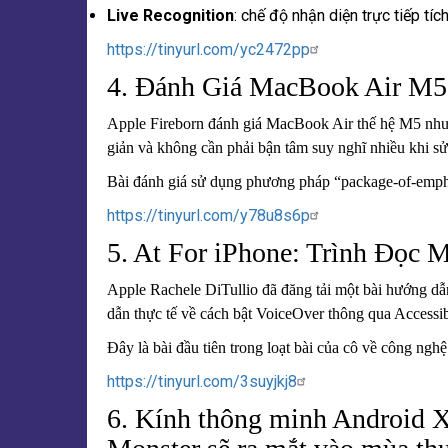
Live Recognition
: chế độ nhận diện trực tiếp t
https://tinyurl.com/yc2472pp
4. Đánh Giá MacBook Air M5:
Apple Fireborn đánh giá MacBook Air thế hệ M5 như m
giản và không cần phải bận tâm suy nghĩ nhiều khi s
Bài đánh giá sử dụng phương pháp “package-of-emph
https://tinyurl.com/y78u8s6p
5. At For iPhone: Trình Đọc 
Apple Rachele DiTullio đã đăng tải một bài hướng d
dẫn thực tế về cách bật VoiceOver thông qua Accessib
Đây là bài đầu tiên trong loạt bài của cô về công nghệ
https://tinyurl.com/3suyjkj8
6. Kính thông minh Android X