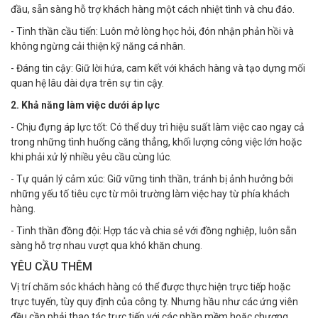
đầu, sẵn sàng hỗ trợ khách hàng một cách nhiệt tình và chu đáo.
- Tinh thần cầu tiến: Luôn mở lòng học hỏi, đón nhận phản hồi và
không ngừng cải thiện kỹ năng cá nhân.
- Đáng tin cậy: Giữ lời hứa, cam kết với khách hàng và tạo dựng mối
quan hệ lâu dài dựa trên sự tin cậy.
2. Khả năng làm việc dưới áp lực
- Chịu đựng áp lực tốt: Có thể duy trì hiệu suất làm việc cao ngay cả
trong những tình huống căng thẳng, khối lượng công việc lớn hoặc
khi phải xử lý nhiều yêu cầu cùng lúc.
- Tự quản lý cảm xúc: Giữ vững tinh thần, tránh bị ảnh hưởng bởi
những yếu tố tiêu cực từ môi trường làm việc hay từ phía khách
hàng.
- Tinh thần đồng đội: Hợp tác và chia sẻ với đồng nghiệp, luôn sẵn
sàng hỗ trợ nhau vượt qua khó khăn chung.
YÊU CẦU THÊM
Vị trí chăm sóc khách hàng có thể được thực hiện trực tiếp hoặc
trực tuyến, tùy quy định của công ty. Nhưng hầu như các ứng viên
đều cần phải thao tác trực tiếp với các phần mềm hoặc chương