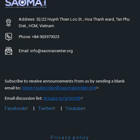
Address: 52/22 Huynh Thien Loc St., Hoa Thanh ward, Tan Phu
Dist., HCM, Vietnam
Phone: +84-903979323
Email: info@saomaicenter.org
Subscribe to receive announcements from us by sending a blank
news+subscribe@saomaicenter.org
email to:
groups.io/g/smcb
Email discussion list:
Facebook
|
Twitter
|
Youtube
Privacy policy