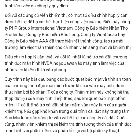
trình làm việc do công ty quy định.
Đối với các ứng cử viên khiếm thị, có một số điều chỉnh hợp lý cần
được hỗ trợ để họ có thể thực hiện công việc của họ. Điều này công
ty PHP Group International Vietnam, Công ty Bảo hiểm Nhân Thọ
Prudential, Công ty Bảo hiểm Bảo Long, Công ty VinaCacao hay
Công ty Bảo hiểm AAA đã thực hiện rất thành công, tạo ra môi
trường làm việc thân thiện cho cả nhân viên sáng mắt và khiếm thị.
Điều chỉnh hợp lý cần thiết và cốt lõi nhất là hỗ trợ cài đặt chương
trình đọc màn hình NVDA hoặc Jaws vào máy tính làm việc của
nhân viên khiếm thị ở văn phòng.
Quy trình này bắt đầu bằng các bước quét bảo mật và tính an toàn
của chương trình đọc màn hình trước khi cài vào máy tính, được
thực hiện bởi bộ phận IT của công ty. Phần mềm này không hề thu
thập dữ liệu của máy tính. Tiếp theo, sau khi quét bảo mật phần
mềm, IT có thể hỗ trợ cài đặt phần mềm vào máy tính của người
khiếm thị. Nếu gặp khó khăn trong quá trình cài đặt này, trung tâm
Sao Mai luôn sẵn sàng tư vấn và hỗ trợ các công ty cài đặt. Cuối
cùng, nhân viên khiếm thị sẽ kiểm tra tính tương thích của trình đọc
màn hình với phần mềm, và phản hồi lại với bộ phận kỹ thuật.