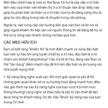
Một điều chỉnh hợp lý nữa có thể được hỗ trợ là sắp xếp vị trí bàn
làm việc của nhân viên khiếm thị ở vị trí thuận tiện đi lại. Điều này
giúp họ phân biệt và nhận ra vị trí bàn của họ dễ dàng cũng như là
giúp họ chủ động trong việc di chuyển trong văn phòng.
Ngoài ra, việc cung cấp các hướng dẫn qua văn bản và lời nói sẽ
giúp người khiếm thị tiếp cận với nguồn thông tin dễ dàng để họ có
thể xử lý công việc nhanh chóng và hiệu quả hơn.
CÁC MẸO HỮU ÍCH
Bạn có biết rằng “khiếm thị” là một điểm mạnh vô cùng đặc biệt
bạn nên tự hào khi ứng tuyển ở bất kỳ vị trí nào, đặc biệt là vị trí
chăm sóc khách hàng không? Câu trả lời là Yes, đúng vậy! Bạn có
thể “tận dụng” điểm mạnh này để trở nên đặc biệt và ấn tượng với
nhà tuyển dụng nhé!
1. Kỹ năng lắng nghe xuất sắc: Khi một giác quan bị yếu đi thì
những giác quan khác sẽ có xu hướng hoạt động mạnh hơn, điều
này giải thích tại sao kỹ năng nghe của bạn vượt trội hơn mức
thông thường! Lắng nghe và thấu hiểu là yếu tố cần thiết để đạt
được lòng tin khách hàng. Do đó, hãy “khoe” kỹ năng này của bạn
trong CV nhé!