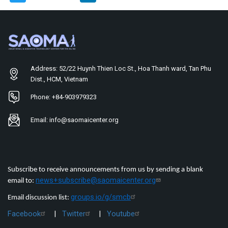
Address: 52/22 Huynh Thien Loc St., Hoa Thanh ward, Tan Phu
Dist., HCM, Vietnam
Phone: +84-903979323
Email: info@saomaicenter.org
Subscribe to receive announcements from us by sending a blank
news+subscribe@saomaicenter.org
email to:
groups.io/g/smcb
Email discussion list:
Facebook
|
Twitter
|
Youtube