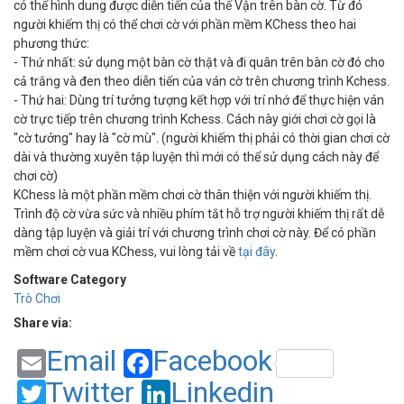
có thể hình dung được diễn tiến của thế Vận trên bàn cờ. Từ đó
người khiếm thị có thể chơi cờ với phần mềm KChess theo hai
phương thức:
- Thứ nhất: sử dụng một bàn cờ thật và đi quân trên bàn cờ đó cho
cả trắng và đen theo diễn tiến của ván cờ trên chương trình Kchess.
- Thứ hai: Dùng trí tưởng tượng kết hợp với trí nhớ để thực hiện ván
cờ trực tiếp trên chương trình Kchess. Cách này giới chơi cờ gọi là
"cờ tưởng" hay là "cờ mù". (người khiếm thị phải có thời gian chơi cờ
dài và thường xuyên tập luyện thì mới có thể sử dụng cách này để
chơi cờ)
KChess là một phần mềm chơi cờ thân thiện với người khiếm thị.
Trình độ cờ vừa sức và nhiều phím tắt hỗ trợ người khiếm thị rất dễ
dàng tập luyện và giải trí với chương trình chơi cờ này. Để có phần
mềm chơi cờ vua KChess, vui lòng tải về
tại đây
.
Software Category
Trò Chơi
Share via:
Email
Facebook
Twitter
Linkedin