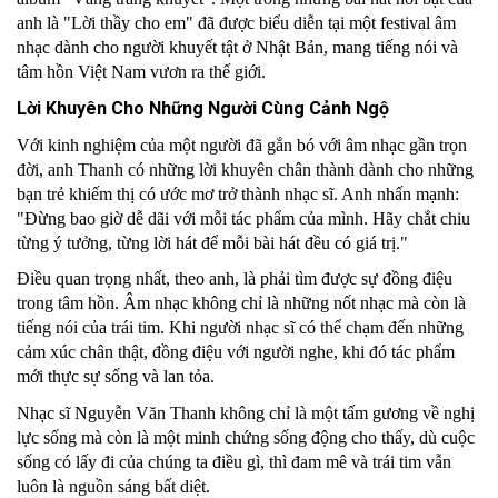
anh là "Lời thầy cho em" đã được biểu diễn tại một festival âm 
nhạc dành cho người khuyết tật ở Nhật Bản, mang tiếng nói và 
tâm hồn Việt Nam vươn ra thế giới.
Lời Khuyên Cho Những Người Cùng Cảnh Ngộ
Với kinh nghiệm của một người đã gắn bó với âm nhạc gần trọn 
đời, anh Thanh có những lời khuyên chân thành dành cho những 
bạn trẻ khiếm thị có ước mơ trở thành nhạc sĩ. Anh nhấn mạnh: 
"Đừng bao giờ dễ dãi với mỗi tác phẩm của mình. Hãy chắt chiu 
từng ý tưởng, từng lời hát để mỗi bài hát đều có giá trị."
Điều quan trọng nhất, theo anh, là phải tìm được sự đồng điệu 
trong tâm hồn. Âm nhạc không chỉ là những nốt nhạc mà còn là 
tiếng nói của trái tim. Khi người nhạc sĩ có thể chạm đến những 
cảm xúc chân thật, đồng điệu với người nghe, khi đó tác phẩm 
mới thực sự sống và lan tỏa.
Nhạc sĩ Nguyễn Văn Thanh không chỉ là một tấm gương về nghị 
lực sống mà còn là một minh chứng sống động cho thấy, dù cuộc 
sống có lấy đi của chúng ta điều gì, thì đam mê và trái tim vẫn 
luôn là nguồn sáng bất diệt.