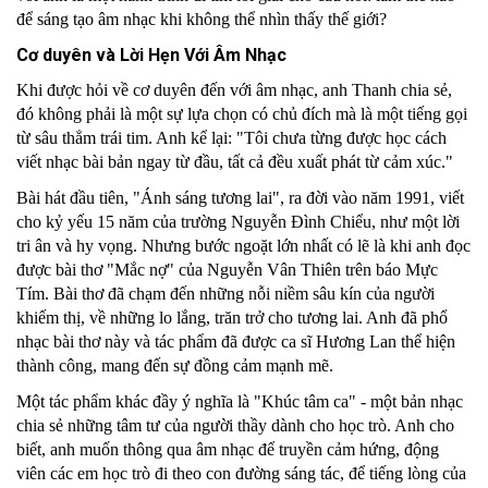
để sáng tạo âm nhạc khi không thể nhìn thấy thế giới?
Cơ duyên và Lời Hẹn Với Âm Nhạc
Khi được hỏi về cơ duyên đến với âm nhạc, anh Thanh chia sẻ, 
đó không phải là một sự lựa chọn có chủ đích mà là một tiếng gọi 
từ sâu thẳm trái tim. Anh kể lại: "Tôi chưa từng được học cách 
viết nhạc bài bản ngay từ đầu, tất cả đều xuất phát từ cảm xúc." 
Bài hát đầu tiên, "Ánh sáng tương lai", ra đời vào năm 1991, viết 
cho kỷ yếu 15 năm của trường Nguyễn Đình Chiểu, như một lời 
tri ân và hy vọng. Nhưng bước ngoặt lớn nhất có lẽ là khi anh đọc 
được bài thơ "Mắc nợ" của Nguyễn Vân Thiên trên báo Mực 
Tím. Bài thơ đã chạm đến những nỗi niềm sâu kín của người 
khiếm thị, về những lo lắng, trăn trở cho tương lai. Anh đã phổ 
nhạc bài thơ này và tác phẩm đã được ca sĩ Hương Lan thể hiện 
thành công, mang đến sự đồng cảm mạnh mẽ.
Một tác phẩm khác đầy ý nghĩa là "Khúc tâm ca" - một bản nhạc 
chia sẻ những tâm tư của người thầy dành cho học trò. Anh cho 
biết, anh muốn thông qua âm nhạc để truyền cảm hứng, động 
viên các em học trò đi theo con đường sáng tác, để tiếng lòng của 