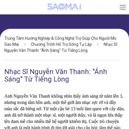
Chuyển
đến
nội
dung
Điều
Trung Tâm Hướng Nghiệp & Công Nghệ Trợ Giúp Cho Người Mù
hướng
Sao Mai
Chương Trình Hỗ Trợ Sống Tự Lập
Nhạc Sĩ
Nguyễn Văn Thanh: "Ánh Sáng" Từ Tiếng Lòng
Nhạc Sĩ Nguyễn Văn Thanh: "Ánh
Sáng" Từ Tiếng Lòng
Anh Nguyễn Văn Thanh không nhìn thấy ánh sáng từ năm lên 3, 
nhưng trong tâm hồn anh, một thế giới âm nhạc rực rỡ và đầy 
màu sắc đã bừng nở. Từ một cậu bé 13 tuổi làm quen với cây đàn, 
anh đã trở thành một nhạc sĩ, một người thầy, và là ngọn lửa thắp 
lên đam mê cho nhiều thế hệ người khiếm thị. Cuộc trò chuyện 
với anh là một hành trình đi tìm lời giải cho câu hỏi: làm thế nào 