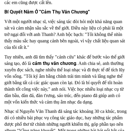
các em cũng được cất lên.
Bí Quyết Nằm Ở "Cảm Thụ Văn Chương"
Với một người nhạc sĩ, việc sáng tác đòi hỏi một khả năng quan 
sát và cảm nhận sâu sắc về thế giới. Điều này liệu có phải là một 
trở ngại đối với anh Thanh? Anh bộc bạch: "Tôi không thể nhìn 
thấy màu sắc hay quang cảnh bên ngoài, vì vậy chất liệu quan sát 
của tôi rất ít."
Tuy nhiên, anh đã tìm thấy "cánh cửa" khác để bước vào thế giới 
cảm thụ văn chương
sáng tạo, đó là 
. Anh chia sẻ, anh thường 
xuyên đọc sách, nghe nhiều thể loại nhạc và đi thực tế để tích lũy 
vốn sống. "Tôi ký âm bằng chính trái tim mình và lắng nghe thế 
giới bằng tất cả các giác quan còn lại. Đó là bí quyết để tôi hoàn 
thành tốt công việc này," anh nói. Việc học nhiều loại nhạc cụ từ 
đàn bầu, đàn đá, đàn t'rưng, sáo trúc, đến piano đã giúp anh có 
một vốn kiến thức và cảm thụ âm nhạc đa dạng.
Nhạc sĩ Nguyễn Văn Thanh đã sáng tác khoảng 30 ca khúc, trong 
đó có nhiều bài phục vụ công tác giáo dục, hay những tác phẩm 
được phổ thơ từ chính những người khiếm thị, góp phần tạo nên 
album "Vầng trăng khuyết". Một trong những bài hát nổi bật của 