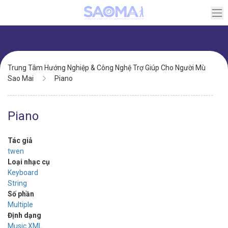
Chuyển
đến
nội
dung
Điều
Trung Tâm Hướng Nghiệp & Công Nghệ Trợ Giúp Cho Người Mù
hướng
Sao Mai
Piano
Piano
Tác giả
twen
Loại nhạc cụ
Keyboard
String
Số phần
Multiple
Định dạng
Music XML