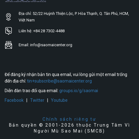
Địa chỉ: 52/22 Huỳnh Thiện Lộc, P. Hòa Thạnh, Q. Tân Phú, HCM,
Việt Nam
Liên hệ: +84 28 7302-4488
Email: info@saomaicenter.org
Để đăng ký nhận bản tin qua email, vui lòng gửi một email trống
đến địa chỉ:
tin+subscribe@saomaicenter.org
Diễn đàn trao đổi qua email:
groups.io/g/saomai
Facebook
|
Twitter
|
Youtube
Chính sách riêng tư
Bản quyền © 2001-2026 thuộc Trung Tâm Vì
Người Mù Sao Mai (SMCB)