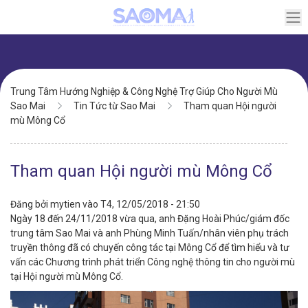
Chuyển
đến
nội
dung
Điều
Trung Tâm Hướng Nghiệp & Công Nghệ Trợ Giúp Cho Người Mù
hướng
Sao Mai
Tin Tức từ Sao Mai
Tham quan Hội người
mù Mông Cổ
Tham quan Hội người mù Mông Cổ
Đăng bởi
mytien
vào
T4, 12/05/2018 - 21:50
Ngày 18 đến 24/11/2018 vừa qua, anh Đặng Hoài Phúc/giám đốc
trung tâm Sao Mai và anh Phùng Minh Tuấn/nhân viên phụ trách
truyền thông đã có chuyến công tác tại Mông Cổ để tìm hiểu và tư
vấn các Chương trình phát triển Công nghệ thông tin cho người mù
tại Hội người mù Mông Cổ.