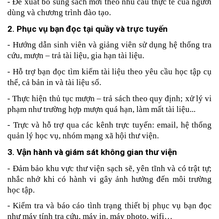
- Đề xuất bổ sung sách mới theo nhu cầu thực tế của người 
dùng và chương trình đào tạo.
2. Phục vụ bạn đọc tại quầy và trực tuyến
- Hướng dẫn sinh viên và giảng viên sử dụng hệ thống tra 
cứu, mượn – trả tài liệu, gia hạn tài liệu.
- Hỗ trợ bạn đọc tìm kiếm tài liệu theo yêu cầu học tập cụ 
thể, cả bản in và tài liệu số.
- Thực hiện thủ tục mượn – trả sách theo quy định; xử lý vi 
phạm như trường hợp mượn quá hạn, làm mất tài liệu...
- Trực và hỗ trợ qua các kênh trực tuyến: email, hệ thống 
quản lý học vụ, nhóm mạng xã hội thư viện.
3. Vận hành và giám sát không gian thư viện
- Đảm bảo khu vực thư viện sạch sẽ, yên tĩnh và có trật tự; 
nhắc nhở khi có hành vi gây ảnh hưởng đến môi trường 
học tập.
- Kiểm tra và báo cáo tình trạng thiết bị phục vụ bạn đọc 
như máy tính tra cứu, máy in, máy photo, wifi…