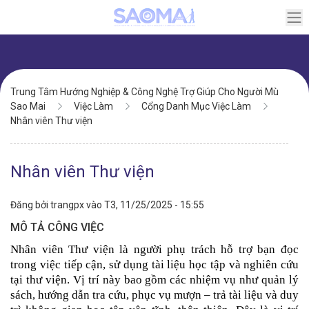
Chuyển
đến
nội
dung
Điều
Trung Tâm Hướng Nghiệp & Công Nghệ Trợ Giúp Cho Người Mù
hướng
Sao Mai
Việc Làm
Cổng Danh Mục Việc Làm
Nhân viên Thư viện
Nhân viên Thư viện
Đăng bởi
trangpx
vào
T3, 11/25/2025 - 15:55
MÔ TẢ CÔNG VIỆC
Nhân viên Thư viện là người phụ trách hỗ trợ bạn đọc 
trong việc tiếp cận, sử dụng tài liệu học tập và nghiên cứu 
tại thư viện. Vị trí này bao gồm các nhiệm vụ như quản lý 
sách, hướng dẫn tra cứu, phục vụ mượn – trả tài liệu và duy 