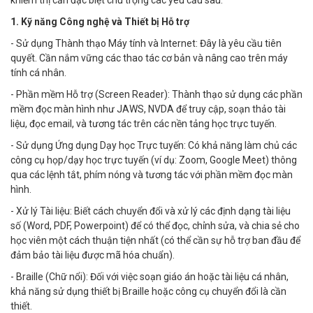
khiếm thị cần đặc biệt chú trọng các yêu cầu sau:
1. Kỹ năng Công nghệ và Thiết bị Hỗ trợ
- Sử dụng Thành thạo Máy tính và Internet: Đây là yêu cầu tiên
quyết. Cần nắm vững các thao tác cơ bản và nâng cao trên máy
tính cá nhân.
- Phần mềm Hỗ trợ (Screen Reader): Thành thạo sử dụng các phần
mềm đọc màn hình như JAWS, NVDA để truy cập, soạn thảo tài
liệu, đọc email, và tương tác trên các nền tảng học trực tuyến.
- Sử dụng Ứng dụng Dạy học Trực tuyến: Có khả năng làm chủ các
công cụ họp/dạy học trực tuyến (ví dụ: Zoom, Google Meet) thông
qua các lệnh tắt, phím nóng và tương tác với phần mềm đọc màn
hình.
- Xử lý Tài liệu: Biết cách chuyển đổi và xử lý các định dạng tài liệu
số (Word, PDF, Powerpoint) để có thể đọc, chỉnh sửa, và chia sẻ cho
học viên một cách thuận tiện nhất (có thể cần sự hỗ trợ ban đầu để
đảm bảo tài liệu được mã hóa chuẩn).
- Braille (Chữ nổi): Đối với việc soạn giáo án hoặc tài liệu cá nhân,
khả năng sử dụng thiết bị Braille hoặc công cụ chuyển đổi là cần
thiết.