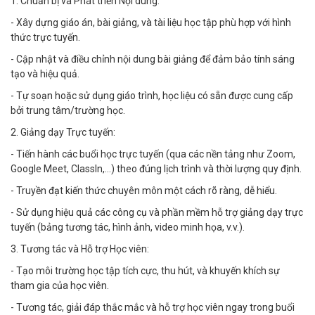
1. Chuẩn bị và Phát triển Nội dung:
- Xây dựng giáo án, bài giảng, và tài liệu học tập phù hợp với hình
thức trực tuyến.
- Cập nhật và điều chỉnh nội dung bài giảng để đảm bảo tính sáng
tạo và hiệu quả.
- Tự soạn hoặc sử dụng giáo trình, học liệu có sẵn được cung cấp
bởi trung tâm/trường học.
2. Giảng dạy Trực tuyến:
- Tiến hành các buổi học trực tuyến (qua các nền tảng như Zoom,
Google Meet, ClassIn,...) theo đúng lịch trình và thời lượng quy định.
- Truyền đạt kiến thức chuyên môn một cách rõ ràng, dễ hiểu.
- Sử dụng hiệu quả các công cụ và phần mềm hỗ trợ giảng dạy trực
tuyến (bảng tương tác, hình ảnh, video minh họa, v.v.).
3. Tương tác và Hỗ trợ Học viên:
- Tạo môi trường học tập tích cực, thu hút, và khuyến khích sự
tham gia của học viên.
- Tương tác, giải đáp thắc mắc và hỗ trợ học viên ngay trong buổi