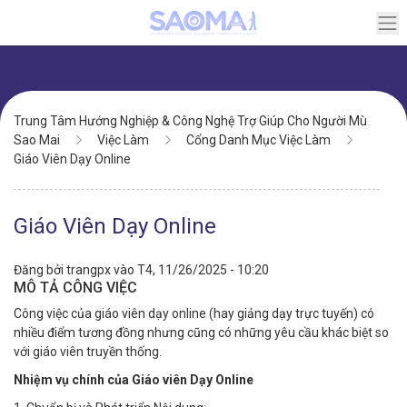
Chuyển
đến
nội
dung
Điều
Trung Tâm Hướng Nghiệp & Công Nghệ Trợ Giúp Cho Người Mù
hướng
Sao Mai
Việc Làm
Cổng Danh Mục Việc Làm
Giáo Viên Dạy Online
Giáo Viên Dạy Online
Đăng bởi
trangpx
vào
T4, 11/26/2025 - 10:20
MÔ TẢ CÔNG VIỆC
Công việc của giáo viên dạy online (hay giảng dạy trực tuyến) có
nhiều điểm tương đồng nhưng cũng có những yêu cầu khác biệt so
với giáo viên truyền thống.
Nhiệm vụ chính của Giáo viên Dạy Online