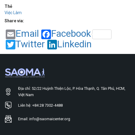
Thẻ
Việc Làm
Share via:
Email
Facebook
Twitter
Linkedin
Địa chỉ: 52/22 Huỳnh Thiện Lộc, P. Hòa Thạnh, Q. Tân Phú, HCM,
Việt Nam
Liên hệ: +84 28 7302-4488
Email: info@saomaicenter.org