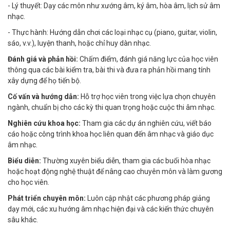
- Lý thuyết: Dạy các môn như xướng âm, ký âm, hòa âm, lịch sử âm
nhạc.
- Thực hành: Hướng dẫn chơi các loại nhạc cụ (piano, guitar, violin,
sáo, v.v.), luyện thanh, hoặc chỉ huy dàn nhạc.
Đánh giá và phản hồi:
Chấm điểm, đánh giá năng lực của học viên
thông qua các bài kiểm tra, bài thi và đưa ra phản hồi mang tính
xây dựng để họ tiến bộ.
Cố vấn và hướng dẫn:
Hỗ trợ học viên trong việc lựa chọn chuyên
ngành, chuẩn bị cho các kỳ thi quan trọng hoặc cuộc thi âm nhạc.
Nghiên cứu khoa học:
Tham gia các dự án nghiên cứu, viết báo
cáo hoặc công trình khoa học liên quan đến âm nhạc và giáo dục
âm nhạc.
Biểu diễn:
Thường xuyên biểu diễn, tham gia các buổi hòa nhạc
hoặc hoạt động nghệ thuật để nâng cao chuyên môn và làm gương
cho học viên.
Phát triển chuyên môn:
Luôn cập nhật các phương pháp giảng
dạy mới, các xu hướng âm nhạc hiện đại và các kiến thức chuyên
sâu khác.