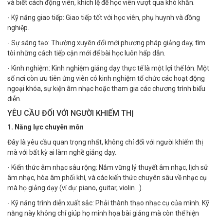
và biết cách động viên, khích lệ để học viên vượt qua khó khăn.
- Kỹ năng giao tiếp: Giao tiếp tốt với học viên, phụ huynh và đồng
nghiệp.
- Sự sáng tạo: Thường xuyên đổi mới phương pháp giảng dạy, tìm
tòi những cách tiếp cận mới để bài học luôn hấp dẫn.
- Kinh nghiệm: Kinh nghiệm giảng dạy thực tế là một lợi thế lớn. Một
số nơi còn ưu tiên ứng viên có kinh nghiệm tổ chức các hoạt động
ngoại khóa, sự kiện âm nhạc hoặc tham gia các chương trình biểu
diễn.
YÊU CẦU ĐỐI VỚI NGƯỜI KHIẾM THỊ
1. Năng lực chuyên môn
Đây là yêu cầu quan trọng nhất, không chỉ đối với người khiếm thị
mà với bất kỳ ai làm nghề giảng dạy.
- Kiến thức âm nhạc sâu rộng: Nắm vững lý thuyết âm nhạc, lịch sử
âm nhạc, hòa âm phối khí, và các kiến thức chuyên sâu về nhạc cụ
mà họ giảng dạy (ví dụ: piano, guitar, violin...).
- Kỹ năng trình diễn xuất sắc: Phải thành thạo nhạc cụ của mình. Kỹ
năng này không chỉ giúp họ minh họa bài giảng mà còn thể hiện