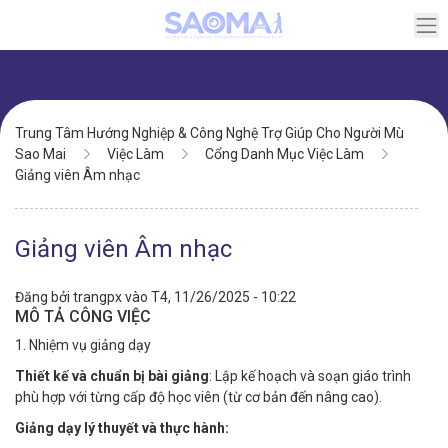
Chuyển
đến
nội
dung
Điều
Trung Tâm Hướng Nghiệp & Công Nghệ Trợ Giúp Cho Người Mù
hướng
Sao Mai
Việc Làm
Cổng Danh Mục Việc Làm
Giảng viên Âm nhạc
Giảng viên Âm nhạc
Đăng bởi
trangpx
vào
T4, 11/26/2025 - 10:22
MÔ TẢ CÔNG VIỆC
1. Nhiệm vụ giảng dạy
Thiết kế và chuẩn bị bài giảng
: Lập kế hoạch và soạn giáo trình
phù hợp với từng cấp độ học viên (từ cơ bản đến nâng cao).
Giảng dạy lý thuyết và thực hành: