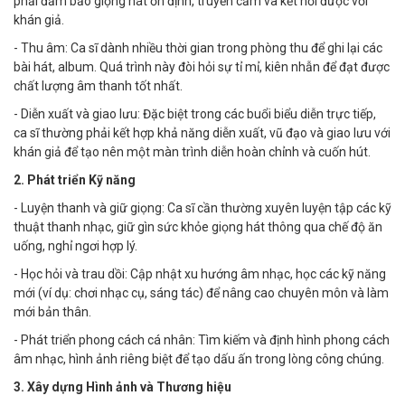
phải đảm bảo giọng hát ổn định, truyền cảm và kết nối được với
khán giả.
- Thu âm: Ca sĩ dành nhiều thời gian trong phòng thu để ghi lại các
bài hát, album. Quá trình này đòi hỏi sự tỉ mỉ, kiên nhẫn để đạt được
chất lượng âm thanh tốt nhất.
- Diễn xuất và giao lưu: Đặc biệt trong các buổi biểu diễn trực tiếp,
ca sĩ thường phải kết hợp khả năng diễn xuất, vũ đạo và giao lưu với
khán giả để tạo nên một màn trình diễn hoàn chỉnh và cuốn hút.
2. Phát triển Kỹ năng
- Luyện thanh và giữ giọng: Ca sĩ cần thường xuyên luyện tập các kỹ
thuật thanh nhạc, giữ gìn sức khỏe giọng hát thông qua chế độ ăn
uống, nghỉ ngơi hợp lý.
- Học hỏi và trau dồi: Cập nhật xu hướng âm nhạc, học các kỹ năng
mới (ví dụ: chơi nhạc cụ, sáng tác) để nâng cao chuyên môn và làm
mới bản thân.
- Phát triển phong cách cá nhân: Tìm kiếm và định hình phong cách
âm nhạc, hình ảnh riêng biệt để tạo dấu ấn trong lòng công chúng.
3. Xây dựng Hình ảnh và Thương hiệu