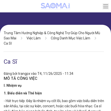
Chuyển
đến
nội
dung
Điều
Trung Tâm Hướng Nghiệp & Công Nghệ Trợ Giúp Cho Người Mù
hướng
Sao Mai
Việc Làm
Cổng Danh Mục Việc Làm
Ca Sĩ
Ca Sĩ
Đăng bởi
trangpx
vào
T4, 11/26/2025 - 11:34
MÔ TẢ CÔNG VIỆC
I. Nhiệm vụ
1. Biểu diễn và Thể hiện
- Hát trực tiếp: Đây là nhiệm vụ cốt lõi, bao gồm việc biểu diễn trên
sân khấu, tại các sự kiện, concert, hoặc các buổi hòa nhạc. Ca sĩ