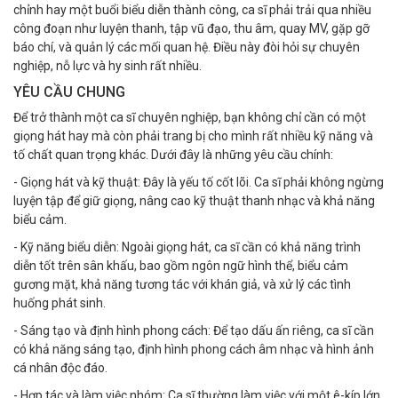
chỉnh hay một buổi biểu diễn thành công, ca sĩ phải trải qua nhiều
công đoạn như luyện thanh, tập vũ đạo, thu âm, quay MV, gặp gỡ
báo chí, và quản lý các mối quan hệ. Điều này đòi hỏi sự chuyên
nghiệp, nỗ lực và hy sinh rất nhiều.
YÊU CẦU CHUNG
Để trở thành một ca sĩ chuyên nghiệp, bạn không chỉ cần có một
giọng hát hay mà còn phải trang bị cho mình rất nhiều kỹ năng và
tố chất quan trọng khác. Dưới đây là những yêu cầu chính:
- Giọng hát và kỹ thuật: Đây là yếu tố cốt lõi. Ca sĩ phải không ngừng
luyện tập để giữ giọng, nâng cao kỹ thuật thanh nhạc và khả năng
biểu cảm.
- Kỹ năng biểu diễn: Ngoài giọng hát, ca sĩ cần có khả năng trình
diễn tốt trên sân khấu, bao gồm ngôn ngữ hình thể, biểu cảm
gương mặt, khả năng tương tác với khán giả, và xử lý các tình
huống phát sinh.
- Sáng tạo và định hình phong cách: Để tạo dấu ấn riêng, ca sĩ cần
có khả năng sáng tạo, định hình phong cách âm nhạc và hình ảnh
cá nhân độc đáo.
- Hợp tác và làm việc nhóm: Ca sĩ thường làm việc với một ê-kíp lớn