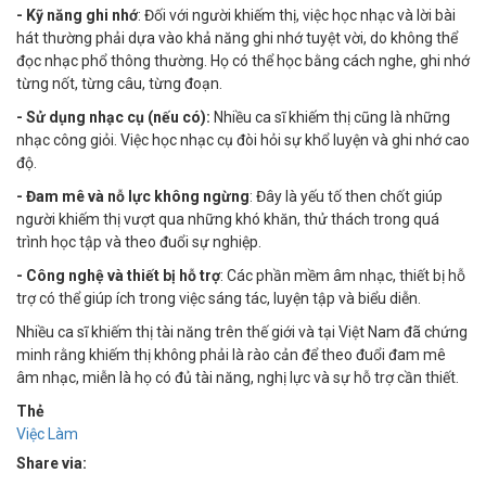
- Kỹ năng ghi nhớ
: Đối với người khiếm thị, việc học nhạc và lời bài
hát thường phải dựa vào khả năng ghi nhớ tuyệt vời, do không thể
đọc nhạc phổ thông thường. Họ có thể học bằng cách nghe, ghi nhớ
từng nốt, từng câu, từng đoạn.
- Sử dụng nhạc cụ (nếu có):
Nhiều ca sĩ khiếm thị cũng là những
nhạc công giỏi. Việc học nhạc cụ đòi hỏi sự khổ luyện và ghi nhớ cao
độ.
- Đam mê và nỗ lực không ngừng
: Đây là yếu tố then chốt giúp
người khiếm thị vượt qua những khó khăn, thử thách trong quá
trình học tập và theo đuổi sự nghiệp.
- Công nghệ và thiết bị hỗ trợ
: Các phần mềm âm nhạc, thiết bị hỗ
trợ có thể giúp ích trong việc sáng tác, luyện tập và biểu diễn.
Nhiều ca sĩ khiếm thị tài năng trên thế giới và tại Việt Nam đã chứng
minh rằng khiếm thị không phải là rào cản để theo đuổi đam mê
âm nhạc, miễn là họ có đủ tài năng, nghị lực và sự hỗ trợ cần thiết.
Thẻ
Việc Làm
Share via: