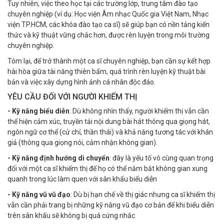
Tuy nhiên, việc theo học tại các trường lớp, trung tâm đào tạo
chuyên nghiệp (ví dụ: Học viện Âm nhạc Quốc gia Việt Nam, Nhạc
viện TP.HCM, các khóa đào tạo ca sĩ) sẽ giúp bạn có nền tảng kiến
thức và kỹ thuật vững chắc hơn, được rèn luyện trong môi trường
chuyên nghiệp.
Tóm lại, để trở thành một ca sĩ chuyên nghiệp, bạn cần sự kết hợp
hài hòa giữa tài năng thiên bẩm, quá trình rèn luyện kỹ thuật bài
bản và việc xây dựng hình ảnh cá nhân độc đáo.
YÊU CẦU ĐỐI VỚI NGƯỜI KHIẾM THỊ
- Kỹ năng biểu diễn
: Dù không nhìn thấy, người khiếm thị vẫn cần
thể hiện cảm xúc, truyền tải nội dung bài hát thông qua giọng hát,
ngôn ngữ cơ thể (cử chỉ, thần thái) và khả năng tương tác với khán
giả (thông qua giọng nói, cảm nhận không gian).
- Kỹ năng định hướng di chuyển
: đây là yếu tố vô cùng quan trọng
đối với một ca sĩ khiếm thị để họ có thể nắm bắt không gian xung
quanh trong lúc làm quen với sân khấu biểu diễn
- Kỹ năng vũ vũ đạo
: Dù bị hạn chế về thị giác nhưng ca sĩ khiếm thị
vẫn cần phải trang bị những kỹ năng vũ đạo cơ bản để khi biểu diễn
trên sân khấu sẽ không bị quá cứng nhắc.