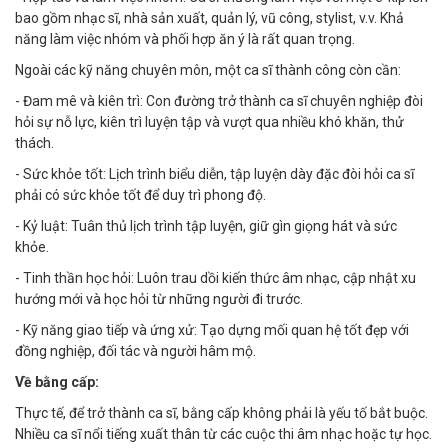
bao gồm nhạc sĩ, nhà sản xuất, quản lý, vũ công, stylist, v.v. Khả
năng làm việc nhóm và phối hợp ăn ý là rất quan trọng.
Ngoài các kỹ năng chuyên môn, một ca sĩ thành công còn cần:
- Đam mê và kiên trì: Con đường trở thành ca sĩ chuyên nghiệp đòi
hỏi sự nỗ lực, kiên trì luyện tập và vượt qua nhiều khó khăn, thử
thách.
- Sức khỏe tốt: Lịch trình biểu diễn, tập luyện dày đặc đòi hỏi ca sĩ
phải có sức khỏe tốt để duy trì phong độ.
- Kỷ luật: Tuân thủ lịch trình tập luyện, giữ gìn giọng hát và sức
khỏe.
- Tinh thần học hỏi: Luôn trau dồi kiến thức âm nhạc, cập nhật xu
hướng mới và học hỏi từ những người đi trước.
- Kỹ năng giao tiếp và ứng xử: Tạo dựng mối quan hệ tốt đẹp với
đồng nghiệp, đối tác và người hâm mộ.
Về bằng cấp:
Thực tế, để trở thành ca sĩ, bằng cấp không phải là yếu tố bắt buộc.
Nhiều ca sĩ nổi tiếng xuất thân từ các cuộc thi âm nhạc hoặc tự học.