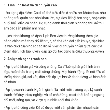
1. Tính linh hoạt và di chuyển cao
- Đa dạng địa điểm: Ca sĩ có thể biểu diễn ở nhiều nơi khác nhau như
phòng trà, quán bar, sân khấu lớn, sự kiện, lễ hội âm nhạc, hoặc các
buổi biểu diễn cá nhân. Họ cũng dành thời gian ở phòng thu để thu
âm các sản phẩm âm nhạc.
- Lịch trình không cố định: Lịch làm việc thường không theo giờ
hành chính mà thay đổi liên tục, có thể kéo dài đến khuya, đặc biệt
là vào cuối tuần hoặc các dịp lễ. Việc di chuyển nhiều giữa các địa
điểm diễn, lịch tập luyện, gặp gỡ đối tác cũng là điều thường xuyên.
2. Áp lực và cạnh tranh cao
- Áp lực từ khán giả và công chúng: Ca sĩ luôn phải giữ hình ảnh
đẹp, hoàn hảo trong mắt công chúng. Mọi hành động, lời nói đều có
thể bị đánh giá, soi xét, dẫn đến áp lực lớn về danh tiếng và hình ảnh
cá nhân.
- Áp lực cạnh tranh: Ngành giải trí là một môi trường cực kỳ cạnh
tranh. Để duy trì sự nghiệp và có chỗ đứng, ca sĩ phải không ngừng
đổi mới, sáng tạo, và vượt qua nhiều đối thủ khác.
- Áp lực từ công việc: Để có được một sản phẩm âm nhạc hoàn