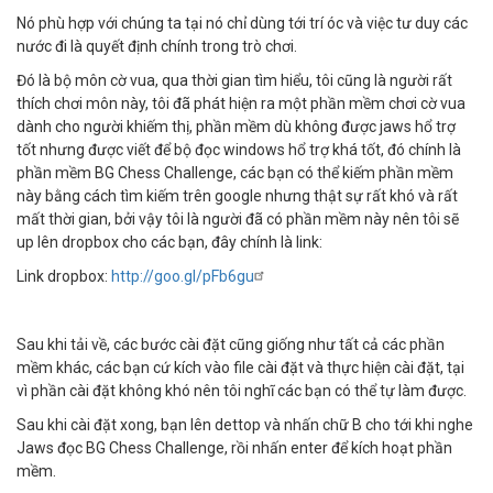
Nó phù hợp với chúng ta tại nó chỉ dùng tới trí óc và việc tư duy các
nước đi là quyết định chính trong trò chơi.
Đó là bộ môn cờ vua, qua thời gian tìm hiểu, tôi cũng là người rất
thích chơi môn này, tôi đã phát hiện ra một phần mềm chơi cờ vua
dành cho người khiếm thị, phần mềm dù không được jaws hổ trợ
tốt nhưng được viết để bộ đọc windows hổ trợ khá tốt, đó chính là
phần mềm BG Chess Challenge, các bạn có thể kiếm phần mềm
này bằng cách tìm kiếm trên google nhưng thật sự rất khó và rất
mất thời gian, bởi vậy tôi là người đã có phần mềm này nên tôi sẽ
up lên dropbox cho các bạn, đây chính là link:
Link dropbox:
http://goo.gl/pFb6gu
Sau khi tải về, các bước cài đặt cũng giống như tất cả các phần
mềm khác, các bạn cứ kích vào file cài đặt và thực hiện cài đặt, tại
vì phần cài đặt không khó nên tôi nghĩ các bạn có thể tự làm được.
Sau khi cài đặt xong, bạn lên dettop và nhấn chữ B cho tới khi nghe
Jaws đọc BG Chess Challenge, rồi nhấn enter để kích hoạt phần
mềm.